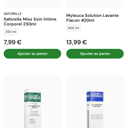
SAFORELLE
Myleuca Solution Lavante
Saforelle Miss Soin Intime
Flacon 400ml
Corporel 250ml
400 ml
250 ml
7,99 €
13,99 €
Prix
Prix
Ajouter au panier
Ajouter au panier