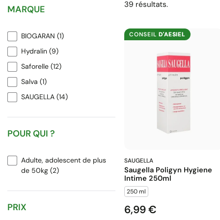
39 résultats.
MARQUE
CONSEIL
D'AESIEL
BIOGARAN
(1)
Hydralin
(9)
Saforelle
(12)
Salva
(1)
SAUGELLA
(14)
POUR QUI ?
Adulte, adolescent de plus
SAUGELLA
Saugella Poligyn Hygiene
de 50kg
(2)
Intime 250ml
250 ml
PRIX
6,99 €
Prix