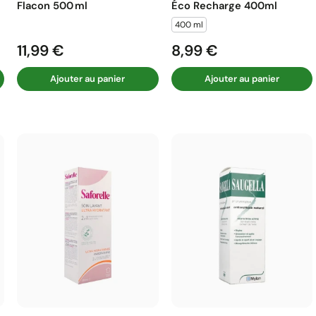
Flacon 500 Ml
Éco Recharge 400ml
400 ml
11,99 €
8,99 €
Prix
Prix
Ajouter au panier
Ajouter au panier