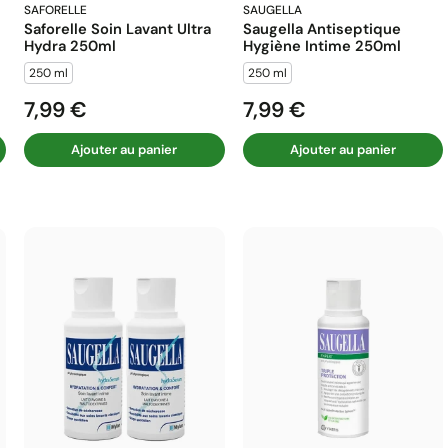
SAFORELLE
SAUGELLA
Saforelle Soin Lavant Ultra
Saugella Antiseptique
Hydra 250ml
Hygiène Intime 250ml
250 ml
250 ml
7,99 €
7,99 €
Prix
Prix
Ajouter au panier
Ajouter au panier