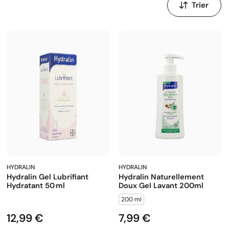
par
:
HYDRALIN
HYDRALIN
Hydralin Gel Lubrifiant
Hydralin Naturellement
Hydratant 50 Ml
Doux Gel Lavant 200ml
200 ml
12,99 €
7,99 €
Prix
Prix