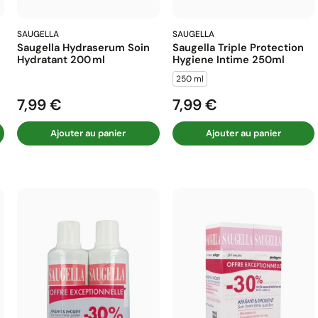
SAUGELLA
SAUGELLA
Saugella Hydraserum Soin
Saugella Triple Protection
Hydratant 200 Ml
Hygiene Intime 250ml
250 ml
7,99 €
7,99 €
Prix
Prix
Ajouter au panier
Ajouter au panier