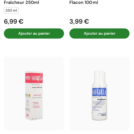
Fraîcheur 250ml
Flacon 100 Ml
250 ml
6,99 €
3,99 €
Prix
Prix
Ajouter au panier
Ajouter au panier