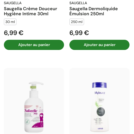
SAUGELLA
SAUGELLA
Saugella Crème Douceur
Saugella Dermoliquide
Hygiène Intime 30ml
Émulsion 250ml
30 ml
250 ml
6,99 €
6,99 €
Prix
Prix
Ajouter au panier
Ajouter au panier