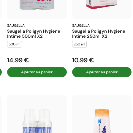
SAUGELLA
SAUGELLA
Saugella Poligyn Hygiene
Saugella Poligyn Hygiene
Intime 500ml X2
Intime 250ml X2
500 ml
250 ml
14,99 €
10,99 €
Prix
Prix
Ajouter au panier
Ajouter au panier