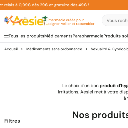
Aller
ais à 0,99€ dès 29€ et gratuite dès 49€ !
au
contenu
Pharmacie créée pour
soigner, veiller et rassembler
Tous les produits
Médicaments
Parapharmacie
Produits sol
Accueil
Médicaments sans ordonnance
Sexualité & Gynécol
Le choix d'un bon
produit d'hy
irritations. Aesiel met à votre di
à 
Nos produit
Filtres