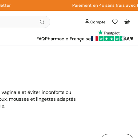
Paiement en 4x sans frais avec Paypa
Compte
Liste
Panier
d'envies
FAQ
Pharmacie Française
4,6/5
e vaginale et éviter inconforts ou
oux, mousses et lingettes adaptés
ie.
Trier