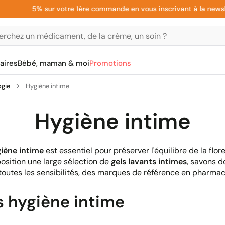
5% sur votre 1ère commande en vous inscrivant à la newsletter
aires
Bébé, maman & moi
Promotions
ogie
Hygiène intime
Hygiène intime
giène intime
est essentiel pour préserver l'équilibre de la flor
sposition une large sélection de
gels lavants intimes
, savons d
toutes les sensibilités, des marques de référence en pharmac
s hygiène intime