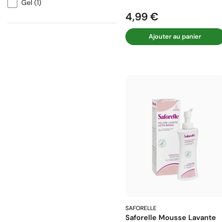
Gel
(1)
4,99 €
Prix
Ajouter au panier
SAFORELLE
Saforelle Mousse Lavante