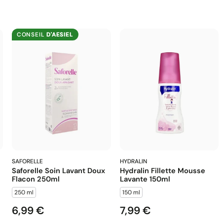
CONSEIL
D'AESIEL
SAFORELLE
HYDRALIN
Saforelle Soin Lavant Doux
Hydralin Fillette Mousse
Flacon 250ml
Lavante 150ml
250 ml
150 ml
6,99 €
7,99 €
Prix
Prix