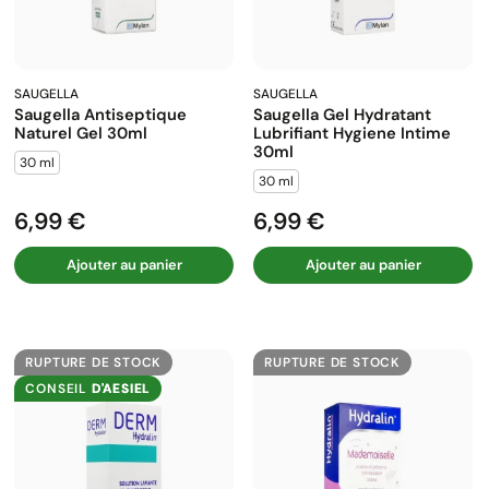
SAUGELLA
SAUGELLA
Saugella Antiseptique
Saugella Gel Hydratant
Naturel Gel 30ml
Lubrifiant Hygiene Intime
30ml
30 ml
30 ml
6,99 €
6,99 €
Prix
Prix
Ajouter au panier
Ajouter au panier
RUPTURE DE STOCK
RUPTURE DE STOCK
CONSEIL
D'AESIEL