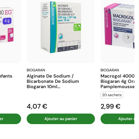
BIOGARAN
BIOGARAN
fants
Alginate De Sodium /
Macrogol 4000 E
Bicarbonate De Sodium
Biogaran 4g Ora
Biogaran 10ml...
Pamplemousse...
20 sachets
4,07 €
2,99 €
Prix
Prix
er
Ajouter au panier
Ajouter au