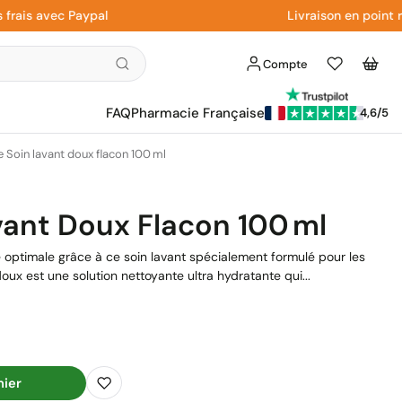
 avec Paypal
Livraison en point relai
Compte
Liste
Panier
d'envies
FAQ
Pharmacie Française
4,6/5
e Soin lavant doux flacon 100 ml
vant Doux Flacon 100 Ml
le optimale grâce à ce soin lavant spécialement formulé pour les
doux est une solution nettoyante ultra hydratante qui...
nier