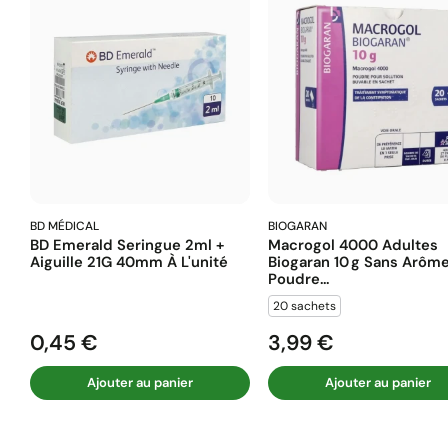
BD MÉDICAL
BIOGARAN
BD Emerald Seringue 2ml +
Macrogol 4000 Adultes
Aiguille 21G 40mm À L'unité
Biogaran 10 G Sans Arôm
Poudre...
20 sachets
0,45 €
3,99 €
Prix
Prix
Ajouter au panier
Ajouter au panier