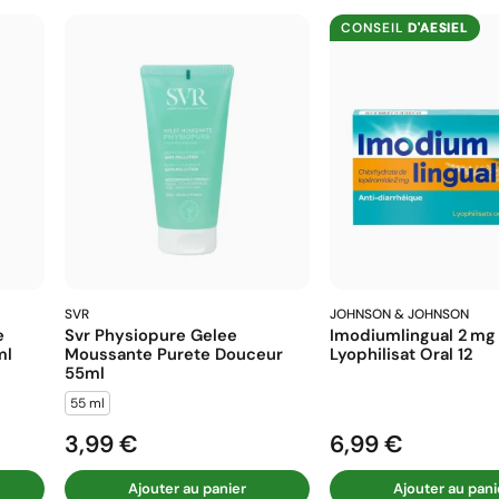
CONSEIL
D'AESIEL
SVR
JOHNSON & JOHNSON
e
Svr Physiopure Gelee
Imodiumlingual 2 Mg
ml
Moussante Purete Douceur
Lyophilisat Oral 12
55ml
55 ml
3,99 €
6,99 €
Prix
Prix
Ajouter au panier
Ajouter au pani