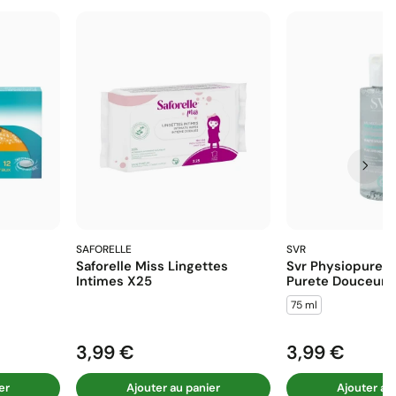
SAFORELLE
SVR
Saforelle Miss Lingettes
Svr Physiopure E
Intimes X25
Purete Douceur 
75 ml
3,99 €
3,99 €
Prix
Prix
er
Ajouter au panier
Ajouter au