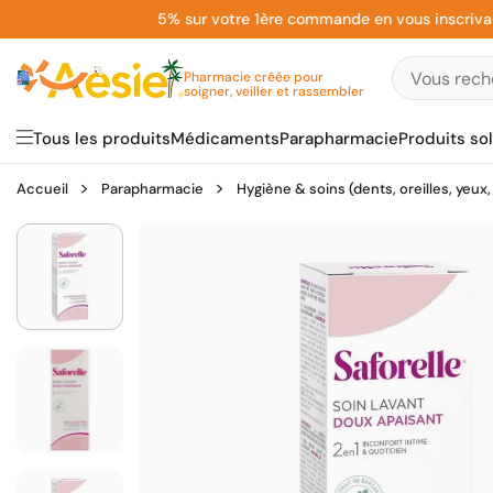
Aller
5% sur votre 1ère commande en vous inscrivant à l
au
contenu
Pharmacie créée pour
soigner, veiller et rassembler
Tous les produits
Médicaments
Parapharmacie
Produits sol
Accueil
Parapharmacie
Hygiène & soins (dents, oreilles, yeux,