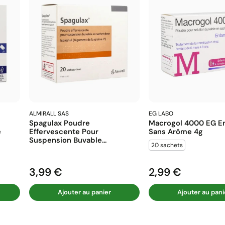
ALMIRALL SAS
EG LABO
Spagulax Poudre
Macrogol 4000 EG En
e
Effervescente Pour
Sans Arôme 4g
Suspension Buvable...
20 sachets
3,99 €
2,99 €
Prix
Prix
Ajouter au panier
Ajouter au pani