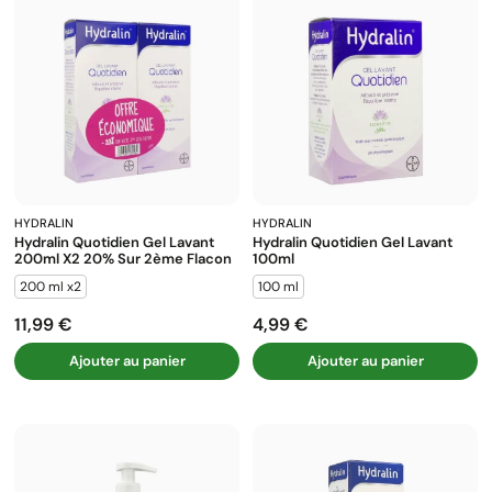
HYDRALIN
HYDRALIN
Hydralin Quotidien Gel Lavant
Hydralin Quotidien Gel Lavant
200ml X2 20% Sur 2ème Flacon
100ml
200 ml x2
100 ml
11,99 €
4,99 €
Prix
Prix
Ajouter au panier
Ajouter au panier