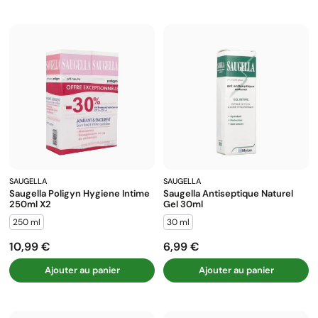
SAUGELLA
SAUGELLA
Saugella Poligyn Hygiene Intime
Saugella Antiseptique Naturel
250ml X2
Gel 30ml
250 ml
30 ml
10,99 €
6,99 €
Prix
Prix
Ajouter au panier
Ajouter au panier