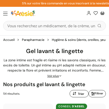
Aller
5% sur votre 1ère commande en vous inscrivant à la newsletter
au
contenu
Accueil
Parapharmacie
Hygiène & soins (dents, oreilles, yeux,
Gel lavant & lingette
La zone intime est fragile et n'aime ni les savons classiques, ni les
excès de toilette. Un gel intime au pH adapté nettoie en douceur,
respecte la flore et prévient irritations et inconforts. Femme,
homme ou fillette : notre rayon réunit Saforelle, Saugella, Hydralin
Voir plus
et des formules bio.
Nos produits gel lavant & lingette
Trier
Filtrer
54 résultats.
par
:
CONSEIL
D'AESIEL