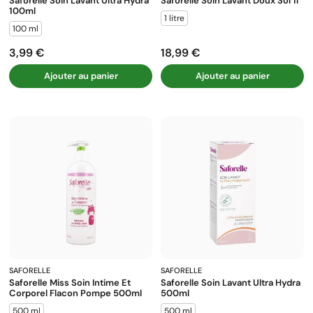
Saforelle Soin Lavant Ultra Hydra
Saforelle Soin Lavant Doux Sol 1l
100ml
1 litre
100 ml
3,99 €
18,99 €
Prix
Prix
Ajouter au panier
Ajouter au panier
SAFORELLE
SAFORELLE
Saforelle Miss Soin Intime Et
Saforelle Soin Lavant Ultra Hydra
Corporel Flacon Pompe 500ml
500ml
500 ml
500 ml