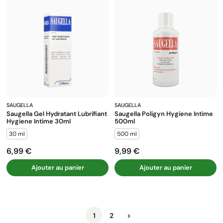
SAUGELLA
SAUGELLA
Saugella Gel Hydratant Lubrifiant
Saugella Poligyn Hygiene Intime
Hygiene Intime 30ml
500ml
30 ml
500 ml
6,99 €
9,99 €
Prix
Prix
Ajouter au panier
Ajouter au panier
Suivant
1
2
>