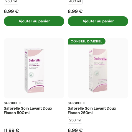
250 ml
400 ml
6,99 €
8,99 €
Prix
Prix
Ajouter au panier
Ajouter au panier
CONSEIL
D'AESIEL
SAFORELLE
SAFORELLE
Saforelle Soin Lavant Doux
Saforelle Soin Lavant Doux
Flacon 500 Ml
Flacon 250ml
250 ml
11,99 €
6,99 €
Prix
Prix