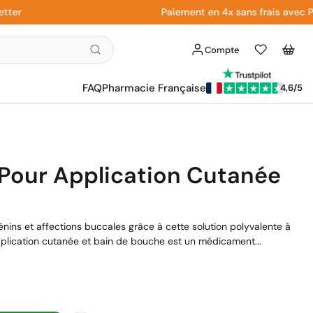
Paiement en 4x sans frais avec Paypal
Compte
Liste
Panier
d'envies
FAQ
Pharmacie Française
4,6/5
 Pour Application Cutanée
ins et affections buccales grâce à cette solution polyvalente à
pplication cutanée et bain de bouche est un médicament...