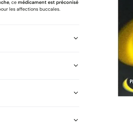
uche
, ce
médicament est préconisé
ur les affections buccales.