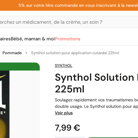
5% sur votre 1ère commande en vous inscrivant à la newsletter
aires
Bébé, maman & moi
Promotions
Pommade
Synthol solution pour application cutanée 225ml
SYNTHOL
Synthol Solution
225ml
Soulagez rapidement vos traumatismes bén
double usage. Le Synthol solution pour a
Voir plus
Prix
7,99 €