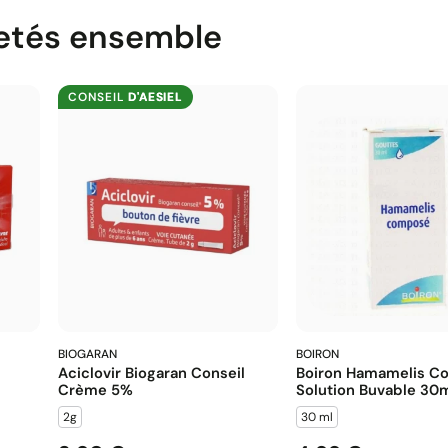
etés ensemble
CONSEIL
D'AESIEL
BIOGARAN
BOIRON
Aciclovir Biogaran Conseil
Boiron Hamamelis 
Crème 5%
Solution Buvable 30
2g
30 ml