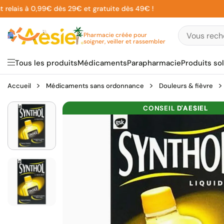
Aller
is à 0,99€ dès 29€ et gratuite dès 49€ !
au
contenu
Pharmacie créée pour
soigner, veiller et rassembler
Tous les produits
Médicaments
Parapharmacie
Produits sol
Accueil
Médicaments sans ordonnance
Douleurs & fièvre
CONSEIL
D'AESIEL