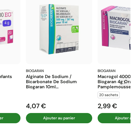
BIOGARAN
BIOGARAN
fants
Alginate De Sodium /
Macrogol 4000 E
Bicarbonate De Sodium
Biogaran 4g Ora
Biogaran 10ml...
Pamplemousse...
20 sachets
4,07 €
2,99 €
Prix
Prix
er
Ajouter au panier
Ajouter au