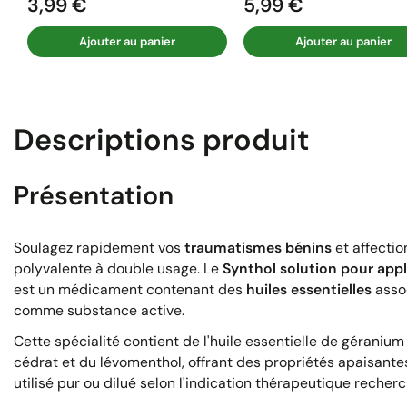
3,99 €
5,99 €
Prix
Prix
Ajouter au panier
Ajouter au panier
Descriptions produit
Présentation
Soulagez rapidement vos
traumatismes bénins
et affectio
polyvalente à double usage. Le
Synthol solution pour app
est un médicament contenant des
huiles essentielles
assoc
comme substance active.
Cette spécialité contient de l'huile essentielle de géranium 
cédrat et du lévomenthol, offrant des propriétés apaisantes
utilisé pur ou dilué selon l'indication thérapeutique recher