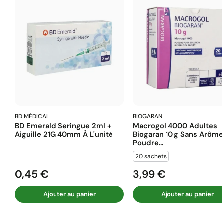
BD MÉDICAL
BIOGARAN
BD Emerald Seringue 2ml +
Macrogol 4000 Adultes
Aiguille 21G 40mm À L'unité
Biogaran 10 G Sans Arôm
Poudre...
20 sachets
0,45 €
3,99 €
Prix
Prix
Ajouter au panier
Ajouter au panier