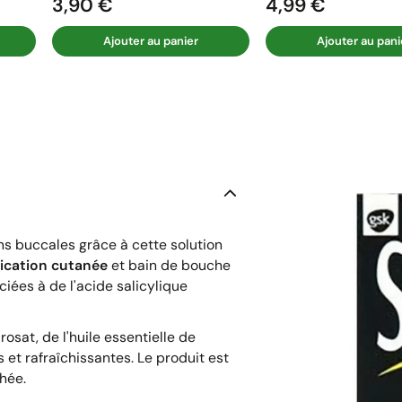
3,90 €
4,99 €
Prix
Prix
Ajouter au panier
Ajouter au pani
ns buccales grâce à cette solution
lication cutanée
et bain de bouche
iées à de l'acide salicylique
rosat, de l'huile essentielle de
 et rafraîchissantes. Le produit est
chée.