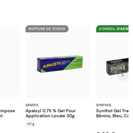
RUPTURE DE STOCK
CONSEIL
D'AESIE
APAISYL
SYNTHOL
Compose
Apaisyl 0,75 % Gel Pour
Synthol Gel Tra
ml
Application Locale 30g
Bénins, Bleu, Co
30 g