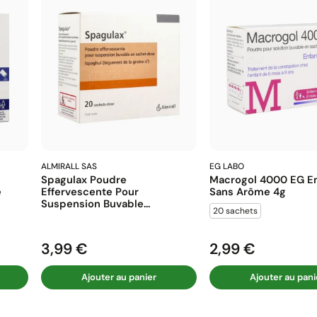
ALMIRALL SAS
EG LABO
Spagulax Poudre
Macrogol 4000 EG En
e
Effervescente Pour
Sans Arôme 4g
Suspension Buvable...
20 sachets
3,99 €
2,99 €
Prix
Prix
Ajouter au panier
Ajouter au pani