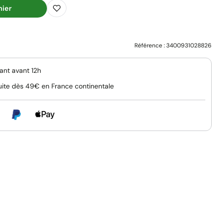
nier
Référence :
3400931028826
nt avant 12h
uite dès 49€ en France continentale