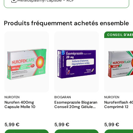
Meteospasmyl capsule - RCP
Produits fréquemment achetés ensemble
CONSEIL
D'AE
NUROFEN
BIOGARAN
NUROFEN
Nurofen 400mg
Esomeprazole Biogaran
Nurofenflash 
Capsule Molle 10
Conseil 20mg Gélule...
Comprimé 12
5,99 €
5,99 €
5,99 €
Prix
Prix
Prix