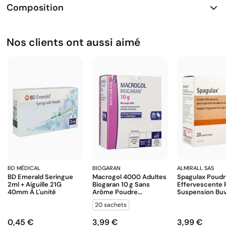
Composition
Nos clients ont aussi aimé
BD MÉDICAL
BIOGARAN
ALMIRALL SAS
BD Emerald Seringue
Macrogol 4000 Adultes
Spagulax Poud
2ml + Aiguille 21G
Biogaran 10 G Sans
Effervescente 
40mm À L'unité
Arôme Poudre...
Suspension Buva
20 sachets
0,45 €
3,99 €
3,99 €
Prix
Prix
Prix