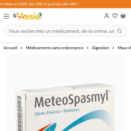
Aller
 relais à 0,99€ dès 29€ et gratuite dès 49€ !
au
contenu
Accueil
Médicaments sans ordonnance
Digestion
Maux d