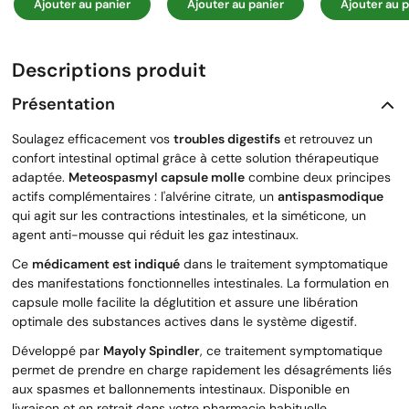
Ajouter au panier
Ajouter au panier
Ajouter au p
Descriptions produit
Présentation
Soulagez efficacement vos
troubles digestifs
et retrouvez un
confort intestinal optimal grâce à cette solution thérapeutique
adaptée.
Meteospasmyl capsule molle
combine deux principes
actifs complémentaires : l'alvérine citrate, un
antispasmodique
qui agit sur les contractions intestinales, et la siméticone, un
agent anti-mousse qui réduit les gaz intestinaux.
Ce
médicament est indiqué
dans le traitement symptomatique
des manifestations fonctionnelles intestinales. La formulation en
capsule molle facilite la déglutition et assure une libération
optimale des substances actives dans le système digestif.
Développé par
Mayoly Spindler
, ce traitement symptomatique
permet de prendre en charge rapidement les désagréments liés
aux spasmes et ballonnements intestinaux. Disponible en
livraison et en retrait dans votre pharmacie habituelle.