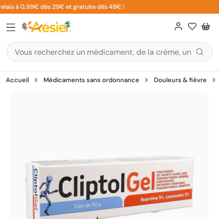
Aller
lais à 0,99€ dès 29€ et gratuite dès 49€ !
au
contenu
Accueil
Médicaments sans ordonnance
Douleurs & fièvre