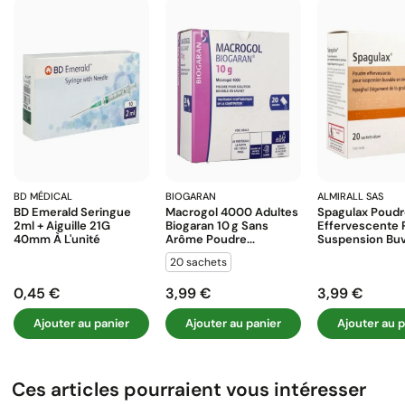
BD MÉDICAL
BIOGARAN
ALMIRALL SAS
BD Emerald Seringue
Macrogol 4000 Adultes
Spagulax Poud
2ml + Aiguille 21G
Biogaran 10 G Sans
Effervescente 
40mm À L'unité
Arôme Poudre...
Suspension Buva
20 sachets
0,45 €
3,99 €
3,99 €
Prix
Prix
Prix
Ajouter au panier
Ajouter au panier
Ajouter au p
Ces articles pourraient vous intéresser