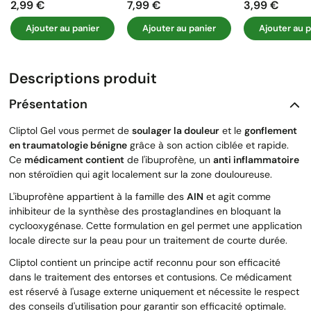
2,99 €
7,99 €
3,99 €
Prix
Prix
Prix
Ajouter au panier
Ajouter au panier
Ajouter au p
Descriptions produit
Présentation
Cliptol Gel vous permet de
soulager la douleur
et le
gonflement
en traumatologie bénigne
grâce à son action ciblée et rapide.
Ce
médicament contient
de l'ibuprofène, un
anti inflammatoire
non stéroïdien qui agit localement sur la zone douloureuse.
L'ibuprofène appartient à la famille des
AIN
et agit comme
inhibiteur de la synthèse des prostaglandines en bloquant la
cyclooxygénase. Cette formulation en gel permet une application
locale directe sur la peau pour un traitement de courte durée.
Cliptol contient un principe actif reconnu pour son efficacité
dans le traitement des entorses et contusions. Ce médicament
est réservé à l'usage externe uniquement et nécessite le respect
des conseils d'utilisation pour garantir son efficacité optimale.