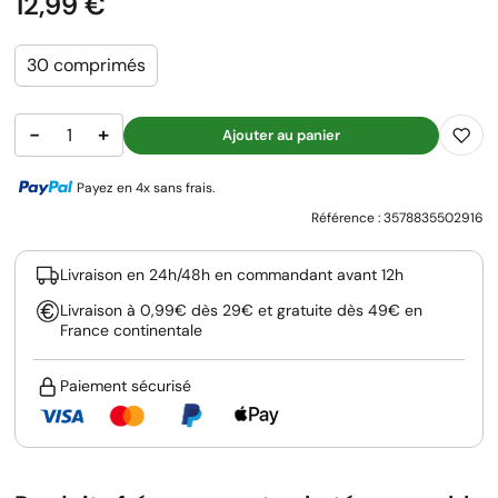
Prix
12,99 €
30 comprimés
−
+
Ajouter au panier
Payez en 4x sans frais.
Référence :
3578835502916
Livraison en 24h/48h en commandant avant 12h
Livraison à 0,99€ dès 29€ et gratuite dès 49€ en
France continentale
Paiement sécurisé