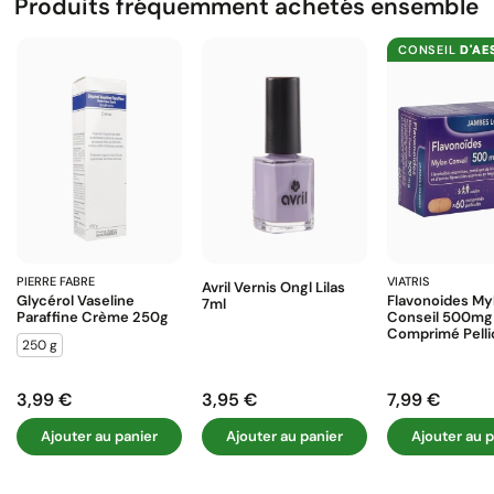
Produits fréquemment achetés ensemble
CONSEIL
D'AE
PIERRE FABRE
VIATRIS
Avril Vernis Ongl Lilas
Glycérol Vaseline
Flavonoides My
7ml
Paraffine Crème 250g
Conseil 500mg
Comprimé Pelli
250 g
3,99 €
3,95 €
7,99 €
Prix
Prix
Prix
Ajouter au panier
Ajouter au panier
Ajouter au p