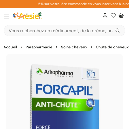
Aller
5% sur votre 1ère commande en vous inscrivant à la new
au
contenu
Accueil
Parapharmacie
Soins cheveux
Chute de cheveux