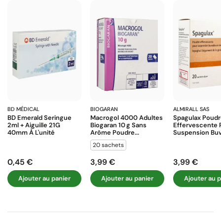
BD MÉDICAL
BIOGARAN
ALMIRALL SAS
BD Emerald Seringue
Macrogol 4000 Adultes
Spagulax Poud
2ml + Aiguille 21G
Biogaran 10 G Sans
Effervescente 
40mm À L'unité
Arôme Poudre...
Suspension Buva
20 sachets
0,45 €
3,99 €
3,99 €
Prix
Prix
Prix
Ajouter au panier
Ajouter au panier
Ajouter au p