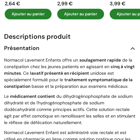
2,64 €
2,99 €
3,99 €
Prix
Prix
Prix
Ajouter au panier
Ajouter au panier
Ajouter au p
Descriptions produit
Présentation
Normacol Lavement Enfants offre un
soulagement rapide
de la
constipation chez les jeunes patients en agissant en
cinq à vingt
minutes
. Ce
laxatif présenté en récipient
unidose est
spécialement formulé pour le
traitement symptomatique de la
constipation
basse et la préparation aux examens médicaux.
Le
médicament contient
du dihydrogénophosphate de sodium
dihydraté et de l'hydrogénophosphate de sodium
dodécahydraté comme principes actifs. Cette solution rectale
agit par effet osmotique en ramollissant les selles et en stimulant
le réflexe de défécation naturellement.
Normacol Lavement Enfant est administré voie rectale et est
utilisé en pharmacie en ligne comme solution pratique pour les