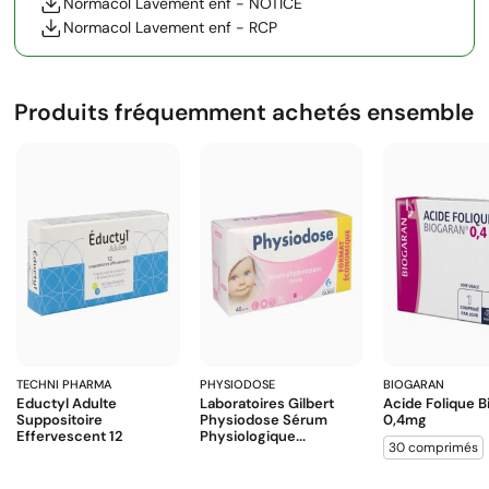
Normacol Lavement enf - NOTICE
Normacol Lavement enf - RCP
Produits fréquemment achetés ensemble
TECHNI PHARMA
PHYSIODOSE
BIOGARAN
Eductyl Adulte
Laboratoires Gilbert
Acide Folique B
Suppositoire
Physiodose Sérum
0,4mg
Effervescent 12
Physiologique...
30 comprimés