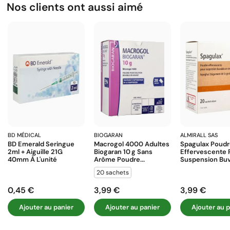
Nos clients ont aussi aimé
BD MÉDICAL
BIOGARAN
ALMIRALL SAS
BD Emerald Seringue
Macrogol 4000 Adultes
Spagulax Poud
2ml + Aiguille 21G
Biogaran 10 G Sans
Effervescente 
40mm À L'unité
Arôme Poudre...
Suspension Buva
20 sachets
0,45 €
3,99 €
3,99 €
Prix
Prix
Prix
Ajouter au panier
Ajouter au panier
Ajouter au p