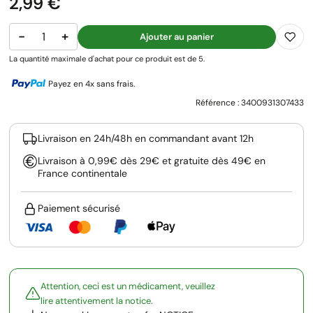
Prix
2,99 €
−
+
Ajouter au panier
La quantité maximale d'achat pour ce produit est de 5.
Payez en 4x sans frais.
Référence :
3400931307433
Livraison en 24h/48h en commandant avant 12h
Livraison à 0,99€ dès 29€ et gratuite dès 49€ en
France continentale
Paiement sécurisé
Attention, ceci est un médicament, veuillez
lire attentivement la notice.