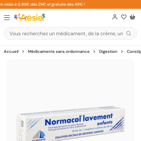
Aller
 relais à 0,99€ dès 29€ et gratuite dès 49€ !
au
contenu
Accueil
Médicaments sans ordonnance
Digestion
Consti