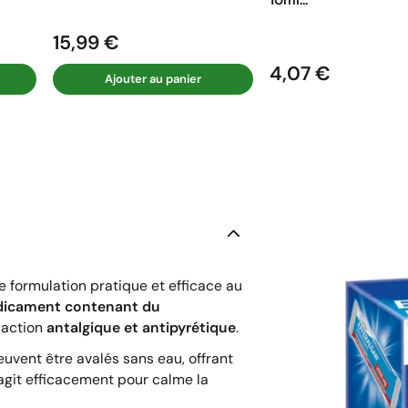
15,99 €
Prix
4,07 €
Prix
Ajouter au panier
e formulation pratique et efficace au
icament contenant du
 action
antalgique et antipyrétique
.
uvent être avalés sans eau, offrant
agit efficacement pour calme la