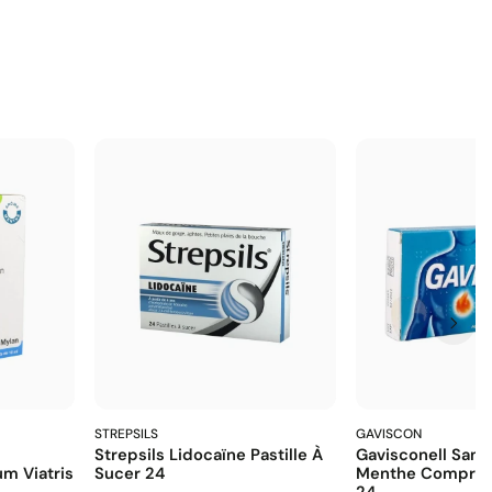
STREPSILS
GAVISCON
Strepsils Lidocaïne Pastille À
Gavisconell Sans
m Viatris
Sucer 24
Menthe Comprim
24