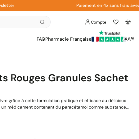
r
Paiement en 4x sans frais avec Payp
Compte
Liste
Panier
d'envies
FAQ
Pharmacie Française
4,6/5
uits Rouges Granules Sachet
èvre grâce à cette formulation pratique et efficace au délicieux
est un médicament contenant du paracétamol comme substance...