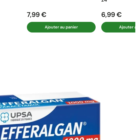
7,99 €
6,99 €
Prix
Prix
Ajouter au panier
Ajouter au