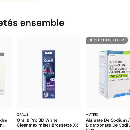
etés ensemble
RUPTURE DE STOCK
ORAL B
VIATRIS
udre
Oral B Pro 3D White
Alginate De Sodium /
...
Cleanmaximiser Brossette X3
Bicarbonate De Sodiu
10ml...