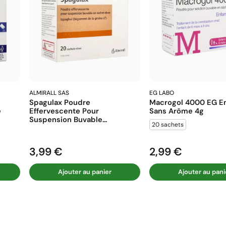
ALMIRALL SAS
EG LABO
Spagulax Poudre
Macrogol 4000 EG En
e
Effervescente Pour
Sans Arôme 4g
Suspension Buvable...
20 sachets
3,99 €
2,99 €
Prix
Prix
Ajouter au panier
Ajouter au pani