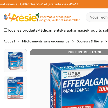
Aller
elais à 0,99€ dès 29€ et gratuite dès 49€ !
au
contenu
Pharmacie créée pour
soigner, veiller et rassembler
Tous les produits
Médicaments
Parapharmacie
Produits sol
Accueil
Médicaments sans ordonnance
Douleurs & fièvre
RUPTURE DE STOCK