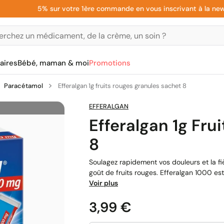
5% sur votre 1ère commande en vous inscrivant à la newslette
aires
Bébé, maman & moi
Promotions
Paracétamol
Efferalgan 1g fruits rouges granules sachet 8
EFFERALGAN
Efferalgan 1g Fr
8
Soulagez rapidement vos douleurs et la fi
goût de fruits rouges. Efferalgan 1000 
Voir plus
Prix
3,99 €