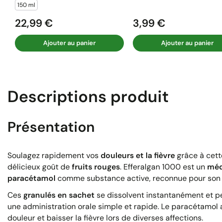
150 ml
22,99 €
3,99 €
Prix
Prix
Ajouter au panier
Ajouter au panier
Descriptions produit
Présentation
Soulagez rapidement vos
douleurs et la fièvre
grâce à cett
délicieux goût de
fruits rouges
. Efferalgan 1000 est un
méd
paracétamol
comme substance active, reconnue pour son
Ces
granulés en sachet
se dissolvent instantanément et pe
une administration orale simple et rapide. Le paracétamol 
douleur et baisser la fièvre lors de diverses affections.