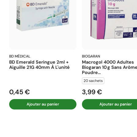
BD MÉDICAL
BIOGARAN
BD Emerald Seringue 2ml +
Macrogol 4000 Adultes
Aiguille 21G 40mm À L'unité
Biogaran 10 G Sans Arôm
Poudre...
20 sachets
0,45 €
3,99 €
Prix
Prix
Ajouter au panier
Ajouter au panier