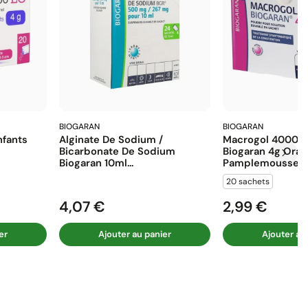
BIOGARAN
BIOGARAN
fants
Alginate De Sodium /
Macrogol 4000 E
Bicarbonate De Sodium
Biogaran 4g Ora
Biogaran 10ml...
Pamplemousse...
20 sachets
4,07 €
2,99 €
Prix
Prix
er
Ajouter au panier
Ajouter au