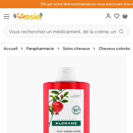
Aller
5% sur votre 1ère commande en vous inscrivant à la ne
au
contenu
Accueil
Parapharmacie
Soins cheveux
Cheveux colorés