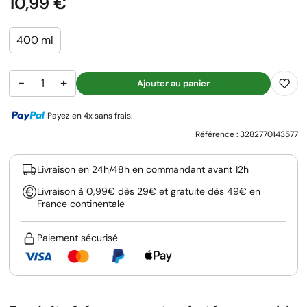
Prix
10,99 €
400 ml
−
+
Ajouter au panier
Payez en 4x sans frais.
Référence :
3282770143577
Livraison en 24h/48h en commandant avant 12h
Livraison à 0,99€ dès 29€ et gratuite dès 49€ en
France continentale
Paiement sécurisé