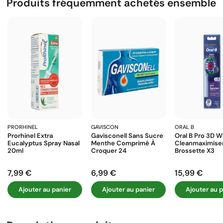
Produits fréquemment achetés ensemble
PRORHINEL
GAVISCON
ORAL B
Prorhinel Extra
Gavisconell Sans Sucre
Oral B Pro 3D W
Eucalyptus Spray Nasal
Menthe Comprimé À
Cleanmaximise
20ml
Croquer 24
Brossette X3
7,99 €
6,99 €
15,99 €
Prix
Prix
Prix
Ajouter au panier
Ajouter au panier
Ajouter au p