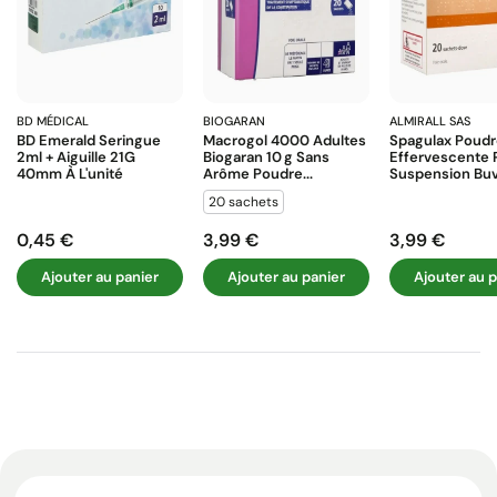
BD MÉDICAL
BIOGARAN
ALMIRALL SAS
BD Emerald Seringue
Macrogol 4000 Adultes
Spagulax Poud
2ml + Aiguille 21G
Biogaran 10 G Sans
Effervescente 
40mm À L'unité
Arôme Poudre...
Suspension Buva
20 sachets
0,45 €
3,99 €
3,99 €
Prix
Prix
Prix
Ajouter au panier
Ajouter au panier
Ajouter au p