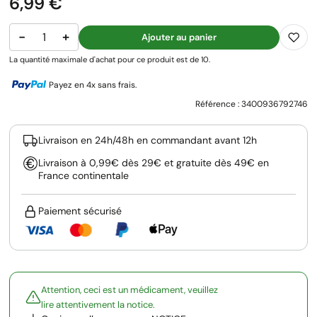
Prix
6,99 €
−
+
Ajouter au panier
La quantité maximale d'achat pour ce produit est de 10.
Payez en 4x sans frais.
Référence :
3400936792746
Livraison en 24h/48h en commandant avant 12h
Livraison à 0,99€ dès 29€ et gratuite dès 49€ en
France continentale
Paiement sécurisé
Attention, ceci est un médicament, veuillez
lire attentivement la notice.