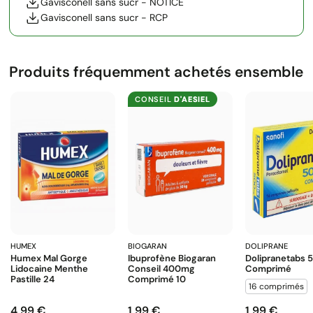
Gavisconell sans sucr - NOTICE
Gavisconell sans sucr - RCP
Produits fréquemment achetés ensemble
CONSEIL
D'AESIEL
HUMEX
BIOGARAN
DOLIPRANE
Humex Mal Gorge
Ibuprofène Biogaran
Dolipranetabs
Lidocaine Menthe
Conseil 400mg
Comprimé
Pastille 24
Comprimé 10
16 comprimés
4,99 €
1,99 €
1,99 €
Prix
Prix
Prix