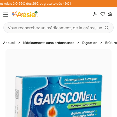
Aller
 relais à 0,99€ dès 29€ et gratuite dès 49€ !
au
contenu
Accueil
Médicaments sans ordonnance
Digestion
Brûlur