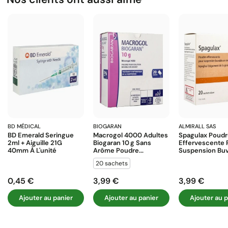
BD MÉDICAL
BIOGARAN
ALMIRALL SAS
BD Emerald Seringue
Macrogol 4000 Adultes
Spagulax Poud
2ml + Aiguille 21G
Biogaran 10 G Sans
Effervescente 
40mm À L'unité
Arôme Poudre...
Suspension Buva
20 sachets
0,45 €
3,99 €
3,99 €
Prix
Prix
Prix
Ajouter au panier
Ajouter au panier
Ajouter au p