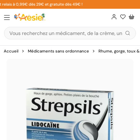
Aller
relais à 0,99€ dès 29€ et gratuite dès 49€ !
au
contenu
Accueil
Médicaments sans ordonnance
Rhume, gorge, toux & 