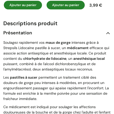
3,99 €
Ajouter au panier
Ajouter au panier
Prix
Descriptions produit
Présentation
Soulagez rapidement vos
maux de gorge
intenses grâce à
Strepsils Lidocaïne pastille à sucer, un
médicament
efficace qui
associe action antiseptique et anesthésique locale. Ce produit
contient du
chlorhydrate de lidocaïne
, un
anesthésique local
puissant, combiné à de l'alcool dichlorobenzylique et de
l'amylmétacrésol, deux antiseptiques locaux reconnus.
Les
pastilles à sucer
permettent un traitement ciblé des
douleurs de gorge peu intenses à modérées, en procurant un
engourdissement passager qui apaise rapidement l'inconfort. La
formule est enrichie à la menthe poivrée pour une sensation de
fraîcheur immédiate.
Ce médicament est indiqué pour soulager les affections
douloureuses de la bouche et de la gorge chez l'adulte et l'enfant