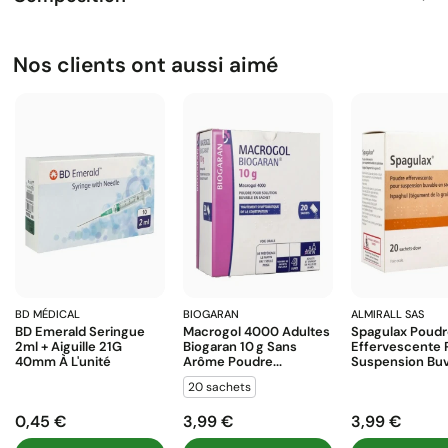
Nos clients ont aussi aimé
BD MÉDICAL
BIOGARAN
ALMIRALL SAS
BD Emerald Seringue
Macrogol 4000 Adultes
Spagulax Poud
2ml + Aiguille 21G
Biogaran 10 G Sans
Effervescente 
40mm À L'unité
Arôme Poudre...
Suspension Buva
20 sachets
0,45 €
3,99 €
3,99 €
Prix
Prix
Prix