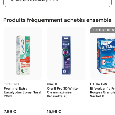
Strepsils lidocaine p - RCP
Produits fréquemment achetés ensemble
RUPTURE DE 
PRORHINEL
ORAL B
EFFERALGAN
Prorhinel Extra
Oral B Pro 3D White
Efferalgan 1g Fr
Eucalyptus Spray Nasal
Cleanmaximiser
Rouges Granul
20ml
Brossette X3
Sachet 8
7,99 €
15,99 €
Prix
Prix