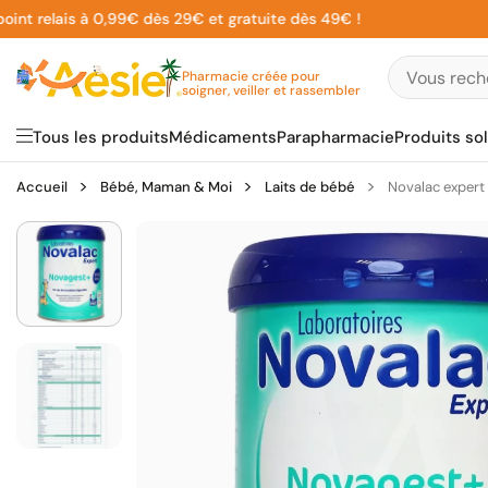
Aller
 relais à 0,99€ dès 29€ et gratuite dès 49€ !
au
contenu
Pharmacie créée pour
soigner, veiller et rassembler
Tous les produits
Médicaments
Parapharmacie
Produits sol
Accueil
Bébé, Maman & Moi
Laits de bébé
Novalac expert