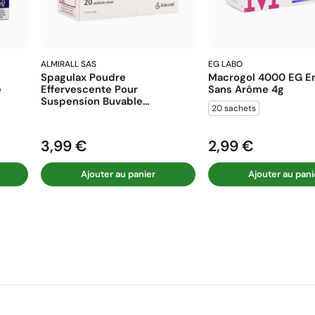
ALMIRALL SAS
EG LABO
Spagulax Poudre
Macrogol 4000 EG En
e
Effervescente Pour
Sans Arôme 4g
Suspension Buvable...
20 sachets
3,99 €
2,99 €
Prix
Prix
Ajouter au panier
Ajouter au pani