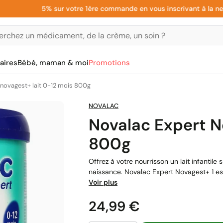
5% sur votre 1ère commande en vous inscrivant à la newslet
aires
Bébé, maman & moi
Promotions
 novagest+ lait 0-12 mois 800g
NOVALAC
Novalac Expert N
800g
Offrez à votre nourrisson un lait infantile
naissance. Novalac Expert Novagest+ 1 est
Voir plus
Prix
24,99 €