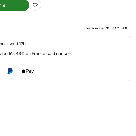
nier
Référence :
3518074343017
nt avant 12h
uite dès 49€ en France continentale