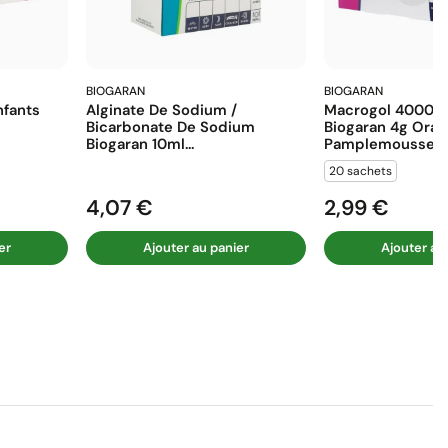
BIOGARAN
BIOGARAN
fants
Alginate De Sodium /
Macrogol 4000 E
Bicarbonate De Sodium
Biogaran 4g Ora
Biogaran 10ml...
Pamplemousse...
20 sachets
4,07 €
2,99 €
Prix
Prix
er
Ajouter au panier
Ajouter au