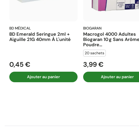
BD MÉDICAL
BIOGARAN
BD Emerald Seringue 2ml +
Macrogol 4000 Adultes
Aiguille 21G 40mm À L'unité
Biogaran 10 G Sans Arôm
Poudre...
20 sachets
0,45 €
3,99 €
Prix
Prix
Ajouter au panier
Ajouter au panier