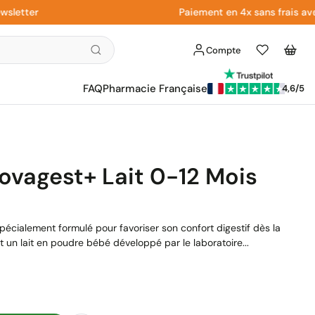
ter
Paiement en 4x sans frais avec Pa
Compte
Liste
Panier
d'envies
FAQ
Pharmacie Française
4,6/5
ovagest+ Lait 0-12 Mois
 spécialement formulé pour favoriser son confort digestif dès la
 un lait en poudre bébé développé par le laboratoire...