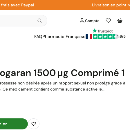
 avec Paypal
Livraison en point relai
Compte
Liste
Panier
d'envies
FAQ
Pharmacie Française
4,6/5
iogaran 1500 Μg Comprimé 1
rossesse non désirée après un rapport sexuel non protégé grâce à
e. Ce médicament contient comme substance active le...
nier