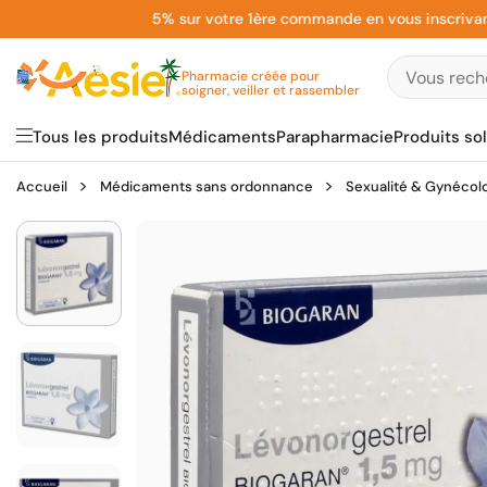
Aller
5% sur votre 1ère commande en vous inscrivant à l
au
contenu
Pharmacie créée pour
soigner, veiller et rassembler
Tous les produits
Médicaments
Parapharmacie
Produits sol
Accueil
Médicaments sans ordonnance
Sexualité & Gynécol