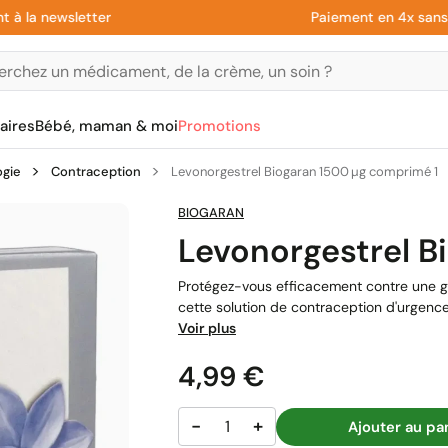
a newsletter
Paiement en 4x sans frais
aires
Bébé, maman & moi
Promotions
ogie
Contraception
Levonorgestrel Biogaran 1500 µg comprimé 1
BIOGARAN
Levonorgestrel B
Protégez-vous efficacement contre une g
cette solution de contraception d'urgenc
Voir plus
Prix
4,99 €
−
+
Ajouter au pa