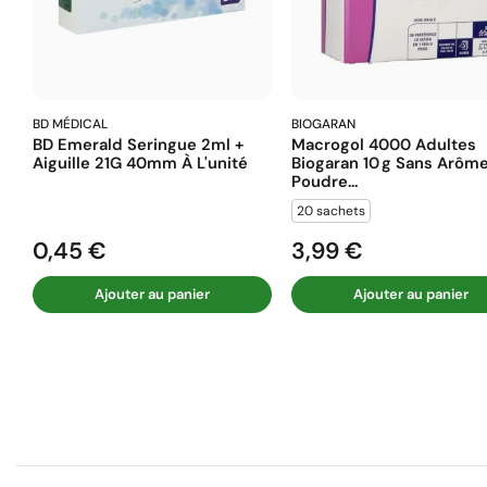
BD MÉDICAL
BIOGARAN
BD Emerald Seringue 2ml +
Macrogol 4000 Adultes
Aiguille 21G 40mm À L'unité
Biogaran 10 G Sans Arôm
Poudre...
20 sachets
0,45 €
3,99 €
Prix
Prix
Ajouter au panier
Ajouter au panier