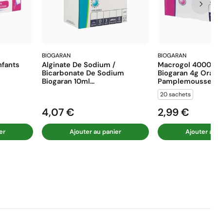
BIOGARAN
BIOGARAN
fants
Alginate De Sodium /
Macrogol 4000 E
Bicarbonate De Sodium
Biogaran 4g Ora
Biogaran 10ml...
Pamplemousse...
20 sachets
4,07 €
2,99 €
Prix
Prix
er
Ajouter au panier
Ajouter au