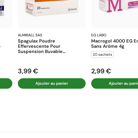
ALMIRALL SAS
EG LABO
Spagulax Poudre
Macrogol 4000 EG En
e
Effervescente Pour
Sans Arôme 4g
Suspension Buvable...
20 sachets
3,99 €
2,99 €
Prix
Prix
Ajouter au panier
Ajouter au pani