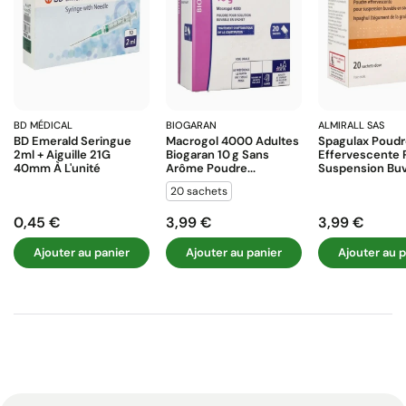
BD MÉDICAL
BIOGARAN
ALMIRALL SAS
BD Emerald Seringue
Macrogol 4000 Adultes
Spagulax Poud
2ml + Aiguille 21G
Biogaran 10 G Sans
Effervescente 
40mm À L'unité
Arôme Poudre...
Suspension Buva
20 sachets
0,45 €
3,99 €
3,99 €
Prix
Prix
Prix
Ajouter au panier
Ajouter au panier
Ajouter au p