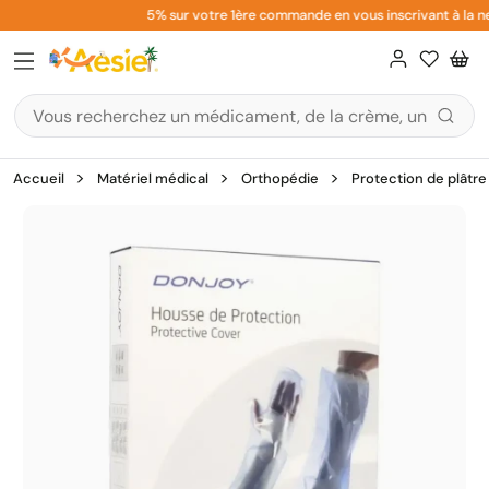
Aller
5% sur votre 1ère commande en vous inscrivant à la new
au
contenu
Accueil
Matériel médical
Orthopédie
Protection de plâtre