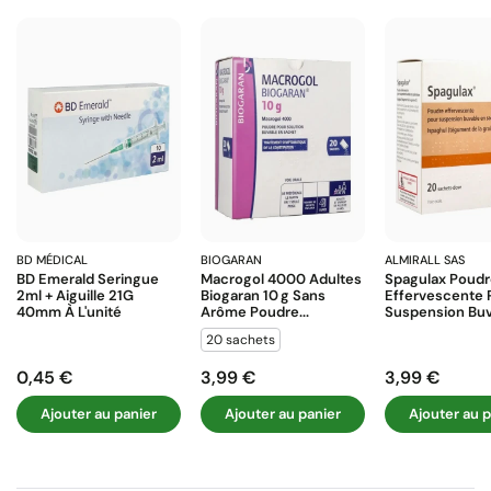
BD MÉDICAL
BIOGARAN
ALMIRALL SAS
BD Emerald Seringue
Macrogol 4000 Adultes
Spagulax Poud
2ml + Aiguille 21G
Biogaran 10 G Sans
Effervescente 
40mm À L'unité
Arôme Poudre...
Suspension Buva
20 sachets
0,45 €
3,99 €
3,99 €
Prix
Prix
Prix
Ajouter au panier
Ajouter au panier
Ajouter au p