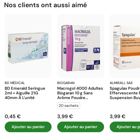
Nos clients ont aussi aimé
BD MÉDICAL
BIOGARAN
ALMIRALL SAS
BD Emerald Seringue
Macrogol 4000 Adultes
Spagulax Poud
2ml + Aiguille 21G
Biogaran 10 G Sans
Effervescente 
40mm À L'unité
Arôme Poudre...
Suspension Buva
20 sachets
0,45 €
3,99 €
3,99 €
Prix
Prix
Prix
Ajouter au panier
Ajouter au panier
Ajouter au p