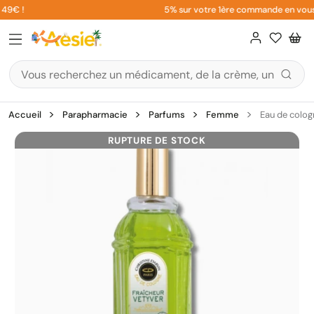
Aller
9€ !
5% sur votre 1ère commande en vous in
au
contenu
Accueil
Parapharmacie
Parfums
Femme
Eau de colog
RUPTURE DE STOCK