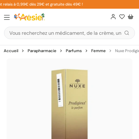
Aller
 relais à 0,99€ dès 29€ et gratuite dès 49€ !
au
contenu
Accueil
Parapharmacie
Parfums
Femme
Nuxe Prodigi