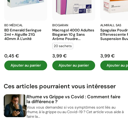
BD MÉDICAL
BIOGARAN
ALMIRALL SAS
BD Emerald Seringue
Macrogol 4000 Adultes
Spagulax Poud
2ml + Aiguille 21G
Biogaran 10 G Sans
Effervescente 
40mm À L'unité
Arôme Poudre...
Suspension Buva
20 sachets
0,45 €
3,99 €
3,99 €
Prix
Prix
Prix
Ajouter au panier
Ajouter au panier
Ajouter au p
Ces articles pourraient vous intéresser
Rhume vs Grippe vs Covid : Comment faire
la différence ?
Vous vous demandez si vos symptômes sont liés au
rhume, à la grippe ou au Covid-19 ? Cet article vous aide à
faire la...