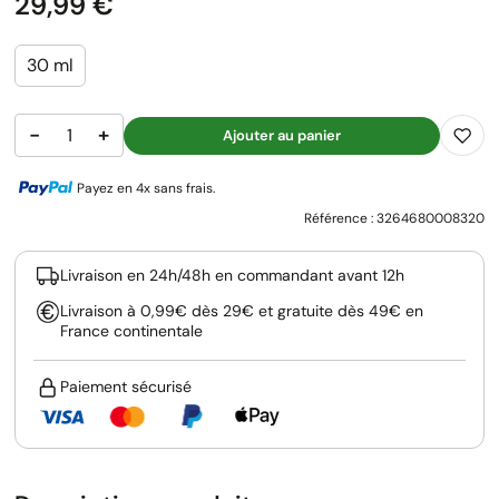
Prix
29,99 €
30 ml
−
+
Ajouter au panier
Payez en 4x sans frais.
Référence :
3264680008320
Livraison en 24h/48h en commandant avant 12h
Livraison à 0,99€ dès 29€ et gratuite dès 49€ en
France continentale
Paiement sécurisé