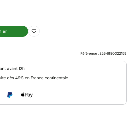
nier
Référence :
3264680022159
nt avant 12h
uite dès 49€ en France continentale