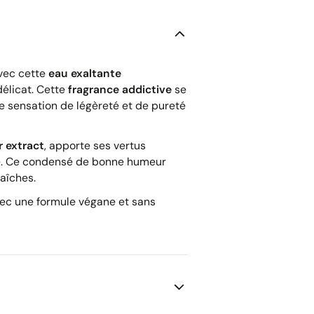
avec cette
eau exaltante
élicat. Cette
fragrance addictive
se
e sensation de légèreté et de pureté
r extract
, apporte ses vertus
ée. Ce condensé de bonne humeur
raîches.
vec une formule végane et sans