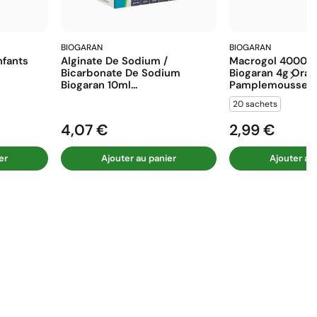
BIOGARAN
BIOGARAN
fants
Alginate De Sodium /
Macrogol 4000 E
Bicarbonate De Sodium
Biogaran 4g Ora
Biogaran 10ml...
Pamplemousse...
20 sachets
4,07 €
2,99 €
Prix
Prix
er
Ajouter au panier
Ajouter au