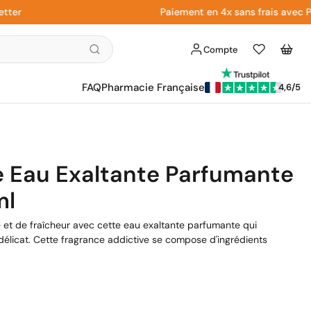
Paiement en 4x sans frais avec Paypa
Compte
Liste
Panier
d'envies
FAQ
Pharmacie Française
4,6/5
e Eau Exaltante Parfumante
ml
et de fraîcheur avec cette eau exaltante parfumante qui
élicat. Cette fragrance addictive se compose d'ingrédients