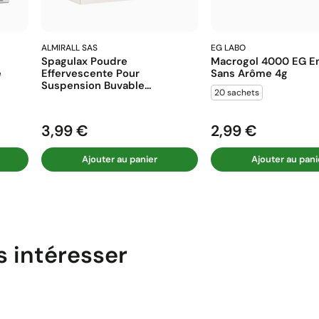
ALMIRALL SAS
EG LABO
Spagulax Poudre
Macrogol 4000 EG En
e
Effervescente Pour
Sans Arôme 4g
Suspension Buvable...
20 sachets
3,99 €
2,99 €
Prix
Prix
Ajouter au panier
Ajouter au pani
s intéresser