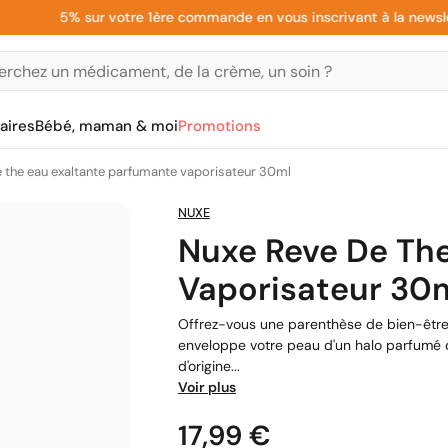
5% sur votre 1ère commande en vous inscrivant à la newsletter
aires
Bébé, maman & moi
Promotions
e the eau exaltante parfumante vaporisateur 30ml
NUXE
Nuxe Reve De Th
Vaporisateur 30
Offrez-vous une parenthèse de bien-être 
enveloppe votre peau d'un halo parfumé d
d'origine...
Voir plus
Prix
17,99 €