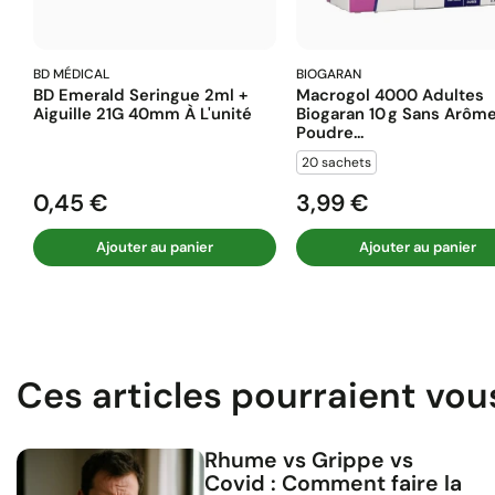
BD MÉDICAL
BIOGARAN
BD Emerald Seringue 2ml +
Macrogol 4000 Adultes
Aiguille 21G 40mm À L'unité
Biogaran 10 G Sans Arôm
Poudre...
20 sachets
0,45 €
3,99 €
Prix
Prix
Ajouter au panier
Ajouter au panier
Ces articles pourraient vou
Rhume vs Grippe vs
Covid : Comment faire la