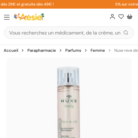
Aller
dès 29€ et gratuite dès 49€ !
5% sur votre 
au
contenu
Accueil
Parapharmacie
Parfums
Femme
Nuxe reve de