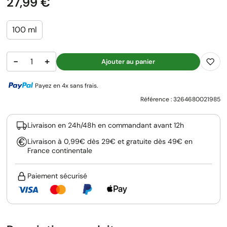
Prix
27,99 €
100 ml
−
+
Ajouter au panier
Payez en 4x sans frais.
Référence :
3264680021985
Livraison en 24h/48h en commandant avant 12h
Livraison à 0,99€ dès 29€ et gratuite dès 49€ en
France continentale
Paiement sécurisé