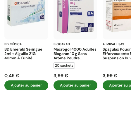
BD MÉDICAL
BIOGARAN
ALMIRALL SAS
BD Emerald Seringue
Macrogol 4000 Adultes
Spagulax Poud
2ml + Aiguille 21G
Biogaran 10 G Sans
Effervescente 
40mm À L'unité
Arôme Poudre...
Suspension Buva
20 sachets
0,45 €
3,99 €
3,99 €
Prix
Prix
Prix
Ajouter au panier
Ajouter au panier
Ajouter au p