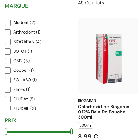
45 résultats.
MARQUE
Alodont
(2)
Arthrodont
(1)
BIOGARAN
(4)
BOTOT
(1)
CB12
(5)
Cooper
(1)
EG LABO
(1)
Elmex
(1)
ELUDAY
(8)
BIOGARAN
Chlorhexidine Biogaran
ELUDRIL
(3)
0.12% Bain De Bouche
300ml
Johnson & Johnson
(2)
PRIX
300 ml
Laboratoires Gilbert
(1)
3,99 €
Prix
Listerine
(8)