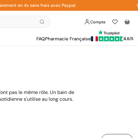
t en 4x sans frais avec Paypal
Livrai
Compte
Liste
Panier
d'envies
FAQ
Pharmacie Française
4,6/5
'ont pas le même rôle. Un bain de
tidienne s'utilise au long cours.
Trier