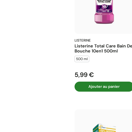
LISTERINE
Listerine Total Care Bain D
Bouche 10en1 500ml
500 ml
5,99 €
Prix
Ajouter au panier