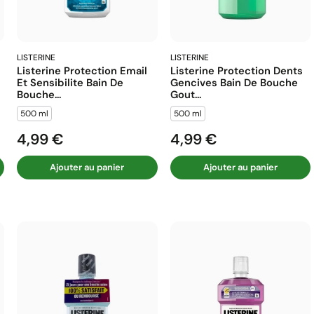
LISTERINE
LISTERINE
Listerine Protection Email
Listerine Protection Dents
Et Sensibilite Bain De
Gencives Bain De Bouche
Bouche...
Gout...
500 ml
500 ml
4,99 €
4,99 €
Prix
Prix
Ajouter au panier
Ajouter au panier