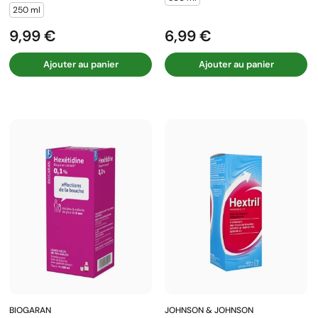
250 ml
9,99 €
6,99 €
Prix
Prix
Ajouter au panier
Ajouter au panier
BIOGARAN
JOHNSON & JOHNSON