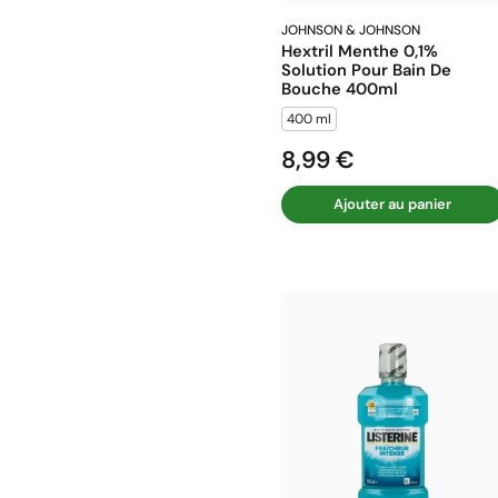
JOHNSON & JOHNSON
Hextril Menthe 0,1%
Solution Pour Bain De
Bouche 400ml
400 ml
8,99 €
Prix
Ajouter au panier