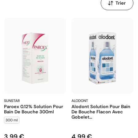
par
:
SUNSTAR
ALODONT
Paroex 0.12% Solution Pour
Alodont Solution Pour Bain
Bain De Bouche 300ml
De Bouche Flacon Avec
Gobelet...
300 ml
3,99 €
4,99 €
Prix
Prix