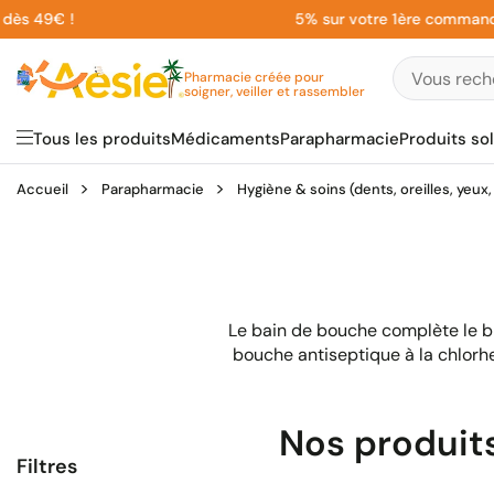
Aller
9€ !
5% sur votre 1ère commande en vo
au
contenu
Pharmacie créée pour
soigner, veiller et rassembler
Tous les produits
Médicaments
Parapharmacie
Produits sol
Accueil
Parapharmacie
Hygiène & soins (dents, oreilles, yeux,
Le bain de bouche complète le br
bouche antiseptique à la chlorhe
Nos produit
Filtres