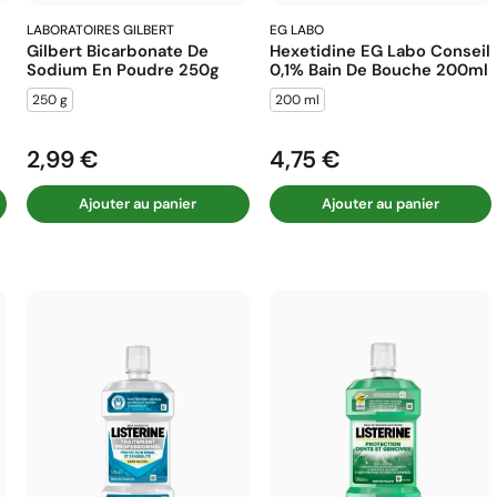
LABORATOIRES GILBERT
EG LABO
Gilbert Bicarbonate De
Hexetidine EG Labo Conseil
Sodium En Poudre 250g
0,1% Bain De Bouche 200ml
250 g
200 ml
2,99 €
4,75 €
Prix
Prix
Ajouter au panier
Ajouter au panier