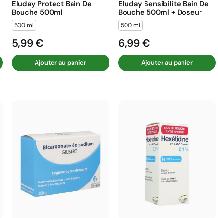
Eluday Protect Bain De
Eluday Sensibilite Bain De
Bouche 500ml
Bouche 500ml + Doseur
500 ml
500 ml
5,99 €
6,99 €
Prix
Prix
Ajouter au panier
Ajouter au panier