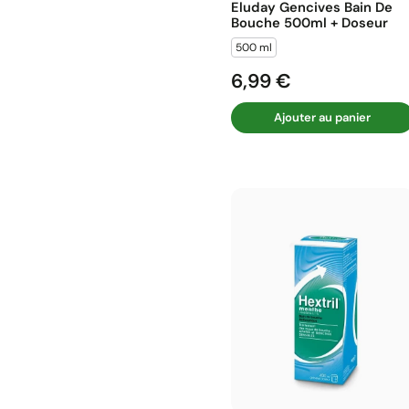
Eluday Gencives Bain De
Bouche 500ml + Doseur
500 ml
6,99 €
Prix
Ajouter au panier