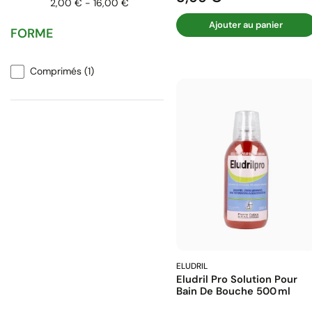
2,00 € - 16,00 €
LXO
(1)
Ajouter au panier
FORME
Meridol
(2)
PIERRE FABRE
(1)
Comprimés
(1)
SUNSTAR
(1)
VIATRIS
(2)
ELUDRIL
Eludril Pro Solution Pour
Bain De Bouche 500 Ml