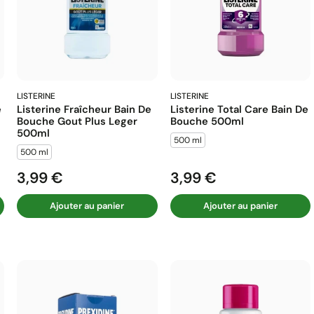
LISTERINE
LISTERINE
e
Listerine Fraîcheur Bain De
Listerine Total Care Bain De
Bouche Gout Plus Leger
Bouche 500ml
500ml
500 ml
500 ml
3,99 €
3,99 €
Prix
Prix
Ajouter au panier
Ajouter au panier