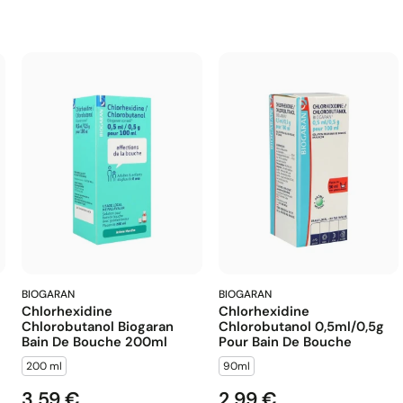
BIOGARAN
BIOGARAN
Chlorhexidine
Chlorhexidine
Chlorobutanol Biogaran
Chlorobutanol 0,5ml/0,5g
Bain De Bouche 200ml
Pour Bain De Bouche
200 ml
90ml
3,59 €
2,99 €
Prix
Prix