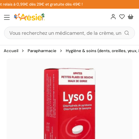
Aller
 relais à 0,99€ dès 29€ et gratuite dès 49€ !
au
contenu
Accueil
Parapharmacie
Hygiène & soins (dents, oreilles, yeux,