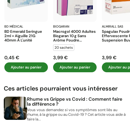
BD MÉDICAL
BIOGARAN
ALMIRALL SAS
BD Emerald Seringue
Macrogol 4000 Adultes
Spagulax Poud
2ml + Aiguille 21G
Biogaran 10 G Sans
Effervescente 
40mm À L'unité
Arôme Poudre...
Suspension Buva
20 sachets
0,45 €
3,99 €
3,99 €
Prix
Prix
Prix
Ajouter au panier
Ajouter au panier
Ajouter au p
Ces articles pourraient vous intéresser
Rhume vs Grippe vs Covid : Comment faire
la différence ?
Vous vous demandez si vos symptômes sont liés au
rhume, à la grippe ou au Covid-19 ? Cet article vous aide à
faire la...