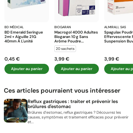
BD MÉDICAL
BIOGARAN
ALMIRALL SAS
BD Emerald Seringue
Macrogol 4000 Adultes
Spagulax Poud
2ml + Aiguille 21G
Biogaran 10 G Sans
Effervescente 
40mm À L'unité
Arôme Poudre...
Suspension Buva
20 sachets
0,45 €
3,99 €
3,99 €
Prix
Prix
Prix
Ajouter au panier
Ajouter au panier
Ajouter au p
Ces articles pourraient vous intéresser
Reflux gastriques : traiter et prévenir les
brûlures d'estomac
Brûlures d’estomac, reflux gastriques ? Découvrez les
causes, symptômes et traitement efficaces pour prévenir
et...