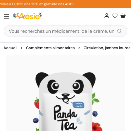
Aller
elais à 0,99€ dès 29€ et gratuite dès 49€ !
au
contenu
Accueil
Compléments alimentaires
Circulation, jambes lourde