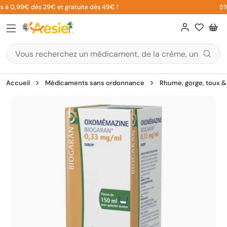
Aller
s à 0,99€ dès 29€ et gratuite dès 49€ !
5% s
au
contenu
Accueil
Médicaments sans ordonnance
Rhume, gorge, toux & 