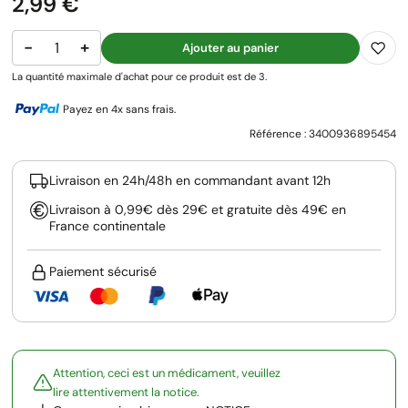
Prix
2,99 €
−
+
Ajouter au panier
La quantité maximale d'achat pour ce produit est de 3.
Payez en 4x sans frais.
Référence :
3400936895454
Livraison en 24h/48h en commandant avant 12h
Livraison à 0,99€ dès 29€ et gratuite dès 49€ en
France continentale
Paiement sécurisé
Attention, ceci est un médicament, veuillez
lire attentivement la notice.