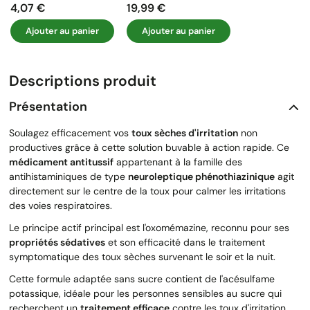
4,07 €
19,99 €
Prix
Prix
Ajouter au panier
Ajouter au panier
Descriptions produit
Présentation
Soulagez efficacement vos
toux sèches d'irritation
non
productives grâce à cette solution buvable à action rapide. Ce
médicament antitussif
appartenant à la famille des
antihistaminiques de type
neuroleptique phénothiazinique
agit
directement sur le centre de la toux pour calmer les irritations
des voies respiratoires.
Le principe actif principal est l'oxomémazine, reconnu pour ses
propriétés sédatives
et son efficacité dans le traitement
symptomatique des toux sèches survenant le soir et la nuit.
Cette formule adaptée sans sucre contient de l'acésulfame
potassique, idéale pour les personnes sensibles au sucre qui
recherchent un
traitement efficace
contre les toux d'irritation