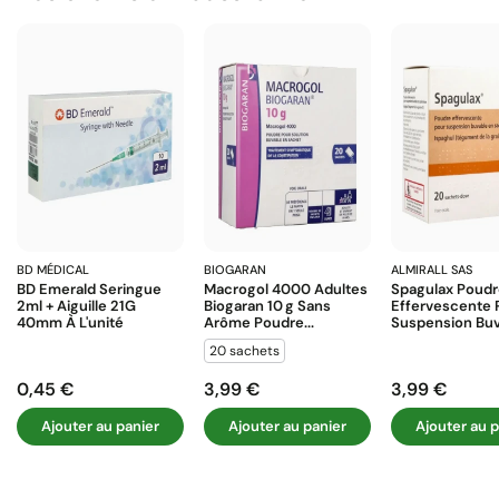
BD MÉDICAL
BIOGARAN
ALMIRALL SAS
BD Emerald Seringue
Macrogol 4000 Adultes
Spagulax Poud
2ml + Aiguille 21G
Biogaran 10 G Sans
Effervescente 
40mm À L'unité
Arôme Poudre...
Suspension Buva
20 sachets
0,45 €
3,99 €
3,99 €
Prix
Prix
Prix
Ajouter au panier
Ajouter au panier
Ajouter au p