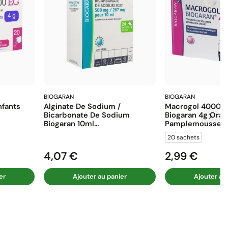
BIOGARAN
BIOGARAN
fants
Alginate De Sodium /
Macrogol 4000 E
Bicarbonate De Sodium
Biogaran 4g Ora
Biogaran 10ml...
Pamplemousse...
20 sachets
4,07 €
2,99 €
Prix
Prix
er
Ajouter au panier
Ajouter au