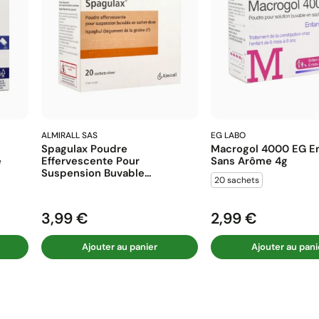
ALMIRALL SAS
EG LABO
Spagulax Poudre
Macrogol 4000 EG En
e
Effervescente Pour
Sans Arôme 4g
Suspension Buvable...
20 sachets
3,99 €
2,99 €
Prix
Prix
Ajouter au panier
Ajouter au pani