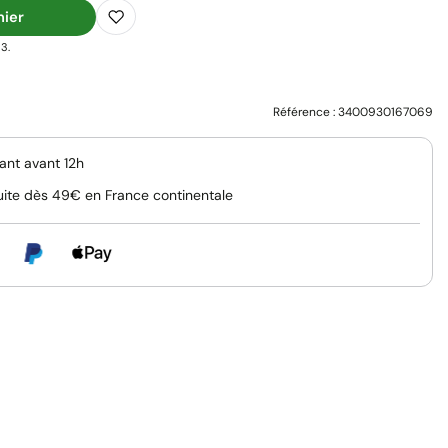
nier
3.
Référence :
3400930167069
nt avant 12h
uite dès 49€ en France continentale