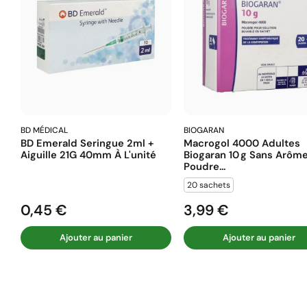
BD MÉDICAL
BIOGARAN
BD Emerald Seringue 2ml +
Macrogol 4000 Adultes
Aiguille 21G 40mm À L'unité
Biogaran 10 G Sans Arôm
Poudre...
20 sachets
0,45 €
3,99 €
Prix
Prix
Ajouter au panier
Ajouter au panier