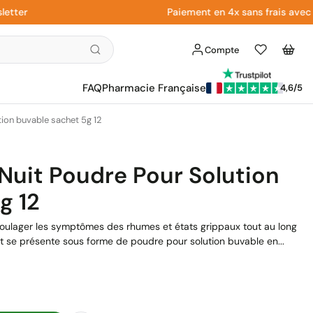
r
Paiement en 4x sans frais avec Paypa
Compte
Liste
Panier
d'envies
FAQ
Pharmacie Française
4,6/5
tion buvable sachet 5g 12
 Nuit Poudre Pour Solution
g 12
soulager les symptômes des rhumes et états grippaux tout au long
t se présente sous forme de poudre pour solution buvable en...