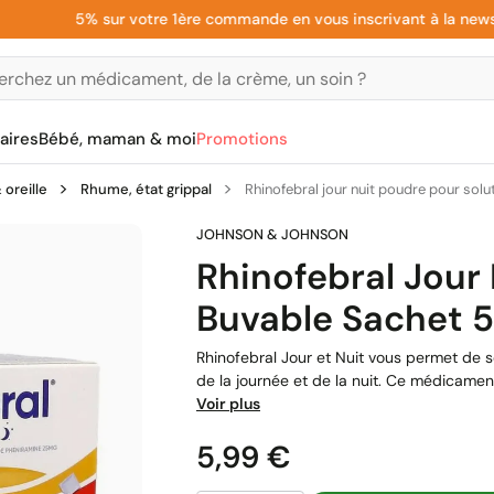
5% sur votre 1ère commande en vous inscrivant à la newslette
aires
Bébé, maman & moi
Promotions
oreille
Rhume, état grippal
Rhinofebral jour nuit poudre pour solu
Rhinofebral Jour
Buvable Sachet 5
Rhinofebral Jour et Nuit vous permet de 
de la journée et de la nuit. Ce médicamen
Voir plus
Prix
5,99 €