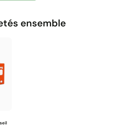
etés ensemble
seil