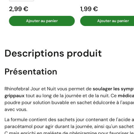
2,99 €
1,99 €
Prix
Prix
Ajouter au panier
Ajouter au panier
Descriptions produit
Présentation
Rhinofebral Jour et Nuit vous permet de
soulager les sym
grippaux
tout au long de la journée et de la nuit. Ce
médic
poudre pour solution buvable en sachet édulcorée à l'aspa
avec vous.
La formule contient des sachets jour contenant de l'acide 
paracétamol pour agir durant la journée, ainsi qu'un sache
C mais enrichi en maléate de phéniramine pour favoriser le