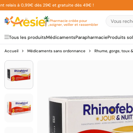
Aller
lais à 0,99€ dès 29€ et gratuite dès 49€ !
au
contenu
Pharmacie créée pour
soigner, veiller et rassembler
Tous les produits
Médicaments
Parapharmacie
Produits sol
Accueil
Médicaments sans ordonnance
Rhume, gorge, toux & 