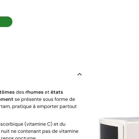
ptômes
des
rhumes
et
états
ament
se présente sous forme de
rtam, pratique à emporter partout
ascorbique (vitamine C) et du
t nuit ne contenant pas de vitamine
 repos nocturne.