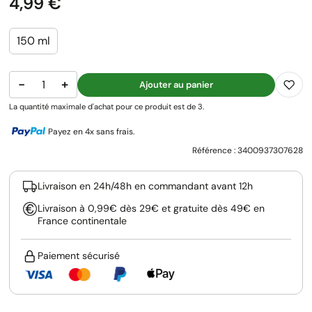
Prix
4,99 €
150 ml
−
+
Ajouter au panier
La quantité maximale d'achat pour ce produit est de 3.
Payez en 4x sans frais.
Référence :
3400937307628
Livraison en 24h/48h en commandant avant 12h
Livraison à 0,99€ dès 29€ et gratuite dès 49€ en
France continentale
Paiement sécurisé