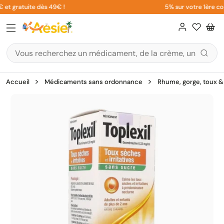
Aller
et gratuite dès 49€ !
5% sur votre 1ère com
au
contenu
Accueil
Médicaments sans ordonnance
Rhume, gorge, toux & 