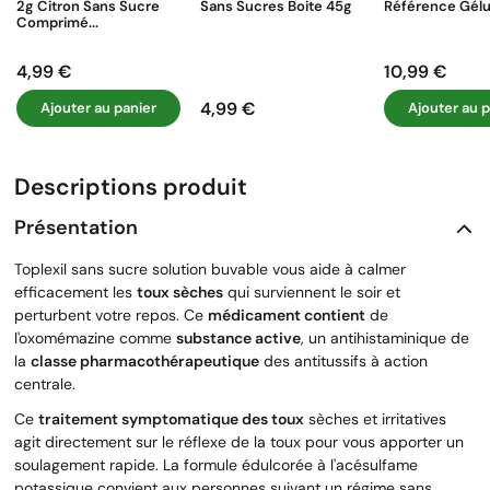
2g Citron Sans Sucre
Sans Sucres Boite 45g
Référence Gélu
Comprimé...
4,99 €
10,99 €
Prix
Prix
4,99 €
Ajouter au panier
Ajouter au p
Prix
Descriptions produit
Présentation
Toplexil sans sucre solution buvable vous aide à calmer
efficacement les
toux sèches
qui surviennent le soir et
perturbent votre repos. Ce
médicament contient
de
l'oxomémazine comme
substance active
, un antihistaminique de
la
classe pharmacothérapeutique
des antitussifs à action
centrale.
Ce
traitement symptomatique des toux
sèches et irritatives
agit directement sur le réflexe de la toux pour vous apporter un
soulagement rapide. La formule édulcorée à l'acésulfame
potassique convient aux personnes suivant un régime sans