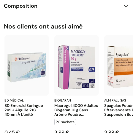
Composition
Nos clients ont aussi aimé
BD MÉDICAL
BIOGARAN
ALMIRALL SAS
BD Emerald Seringue
Macrogol 4000 Adultes
Spagulax Poud
2ml + Aiguille 21G
Biogaran 10 G Sans
Effervescente 
40mm À L'unité
Arôme Poudre...
Suspension Buva
20 sachets
0,45 €
3,99 €
3,99 €