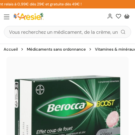
Aller
 relais à 0,99€ dès 29€ et gratuite dès 49€ !
au
contenu
Accueil
Médicaments sans ordonnance
Vitamines & minérau