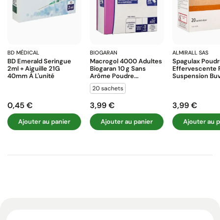
BD MÉDICAL
BIOGARAN
ALMIRALL SAS
BD Emerald Seringue
Macrogol 4000 Adultes
Spagulax Poud
2ml + Aiguille 21G
Biogaran 10 G Sans
Effervescente 
40mm À L'unité
Arôme Poudre...
Suspension Buva
20 sachets
0,45 €
3,99 €
3,99 €
Prix
Prix
Prix
Ajouter au panier
Ajouter au panier
Ajouter au p