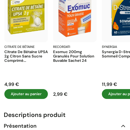
CITRATE DE BÉTAINE
RECORDATI
SYNERGIA
Citrate De Bétaïne UPSA
Exomuc 200mg
Synergia D-Str
2g Citron Sans Sucre
Granulés Pour Solution
Sommeil Comp
Comprimé...
Buvable Sachet 24
4,99 €
11,99 €
Prix
Prix
2,99 €
Ajouter au panier
Ajouter au p
Prix
Descriptions produit
Présentation