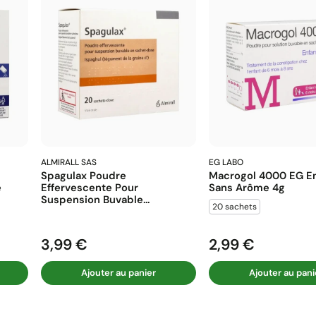
ALMIRALL SAS
EG LABO
Spagulax Poudre
Macrogol 4000 EG En
e
Effervescente Pour
Sans Arôme 4g
Suspension Buvable...
20 sachets
3,99 €
2,99 €
Prix
Prix
Ajouter au panier
Ajouter au pani