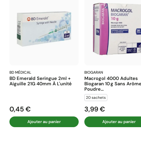
BD MÉDICAL
BIOGARAN
BD Emerald Seringue 2ml +
Macrogol 4000 Adultes
Aiguille 21G 40mm À L'unité
Biogaran 10 G Sans Arôm
Poudre...
20 sachets
0,45 €
3,99 €
Prix
Prix
Ajouter au panier
Ajouter au panier