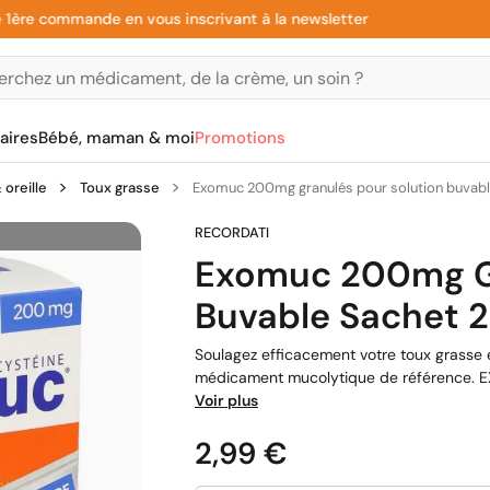
commande en vous inscrivant à la newsletter
aires
Bébé, maman & moi
Promotions
oreille
Toux grasse
Exomuc 200mg granulés pour solution buvabl
Exomuc 200mg Gr
Buvable Sachet 
Soulagez efficacement votre toux grasse e
médicament mucolytique de référence. EX
Voir plus
Prix
2,99 €