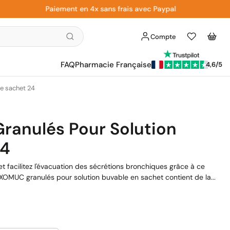
Paiement en 4x sans frais avec Paypal
Compte
Liste
Panier
d'envies
FAQ
Pharmacie Française
4,6/5
e sachet 24
anulés Pour Solution
24
t facilitez l'évacuation des sécrétions bronchiques grâce à ce
OMUC granulés pour solution buvable en sachet contient de la...