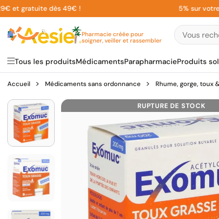
Aller
 gratuite dès 49€ !
5% sur votre 1ère 
au
contenu
Pharmacie créée pour
soigner, veiller et rassembler
Tous les produits
Médicaments
Parapharmacie
Produits sol
Accueil
Médicaments sans ordonnance
Rhume, gorge, toux & 
RUPTURE DE STOCK