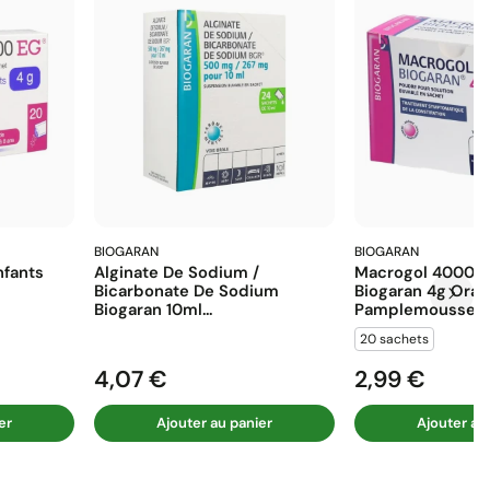
BIOGARAN
BIOGARAN
fants
Alginate De Sodium /
Macrogol 4000 E
Bicarbonate De Sodium
Biogaran 4g Ora
Biogaran 10ml...
Pamplemousse...
20 sachets
4,07 €
2,99 €
Prix
Prix
er
Ajouter au panier
Ajouter au