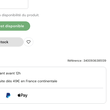
 disponibilité du produit.
est disponible
stock
Référence :
3400936385139
nt avant 12h
uite dès 49€ en France continentale