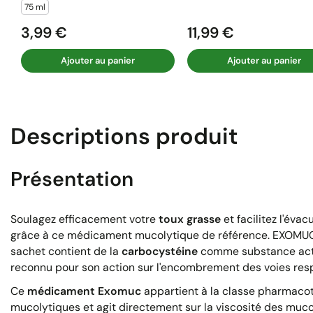
75 ml
3,99 €
11,99 €
Prix
Prix
Ajouter au panier
Ajouter au panier
Descriptions produit
Présentation
Soulagez efficacement votre
toux grasse
et facilitez l'éva
grâce à ce médicament mucolytique de référence. EXOMUC 
sachet contient de la
carbocystéine
comme substance activ
reconnu pour son action sur l'encombrement des voies resp
Ce
médicament Exomuc
appartient à la classe pharmaco
mucolytiques et agit directement sur la viscosité des muco