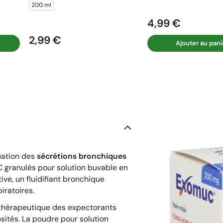
200 ml
4,99 €
Prix
2,99 €
Prix
Ajouter au pani
cuation des
sécrétions bronchiques
granulés pour solution buvable en
e, un fluidifiant bronchique
iratoires.
thérapeutique des expectorants
sités. La poudre pour solution