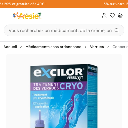
Aller
s 29€ et gratuite dès 49€ !
5% sur votre 1è
au
contenu
Accueil
Médicaments sans ordonnance
Verrues
Cooper e