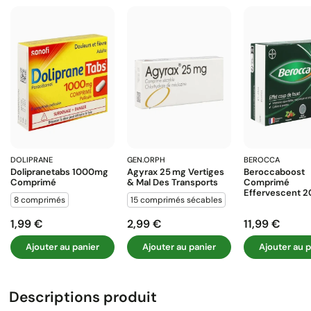
DOLIPRANE
GEN.ORPH
BEROCCA
Dolipranetabs 1000mg
Agyrax 25 Mg Vertiges
Beroccaboost
Comprimé
& Mal Des Transports
Comprimé
Effervescent 2
8 comprimés
15 comprimés sécables
1,99 €
2,99 €
11,99 €
Prix
Prix
Prix
Ajouter au panier
Ajouter au panier
Ajouter au p
Descriptions produit