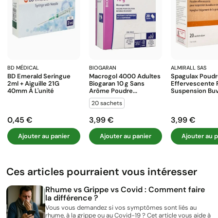
BD MÉDICAL
BIOGARAN
ALMIRALL SAS
BD Emerald Seringue
Macrogol 4000 Adultes
Spagulax Poud
2ml + Aiguille 21G
Biogaran 10 G Sans
Effervescente 
40mm À L'unité
Arôme Poudre...
Suspension Buva
20 sachets
0,45 €
3,99 €
3,99 €
Prix
Prix
Prix
Ajouter au panier
Ajouter au panier
Ajouter au p
Ces articles pourraient vous intéresser
Rhume vs Grippe vs Covid : Comment faire
la différence ?
Vous vous demandez si vos symptômes sont liés au
rhume, à la grippe ou au Covid-19 ? Cet article vous aide à