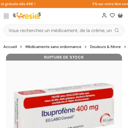
Aller
t gratuite dès 49€ !
5% sur votre 1ère comm
au
contenu
Accueil
Médicaments sans ordonnance
Douleurs & fièvre
RUPTURE DE STOCK