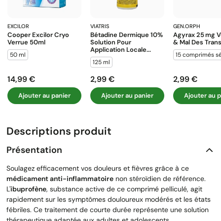
EXCILOR
VIATRIS
GEN.ORPH
Cooper Excilor Cryo
Bétadine Dermique 10%
Agyrax 25 Mg V
Verrue 50ml
Solution Pour
& Mal Des Tran
Application Locale...
50 ml
15 comprimés s
125 ml
14,99 €
2,99 €
2,99 €
Prix
Prix
Prix
Ajouter au panier
Ajouter au panier
Ajouter au p
Descriptions produit
Présentation
Soulagez efficacement vos douleurs et fièvres grâce à ce
médicament anti-inflammatoire
non stéroïdien de référence.
L'
ibuprofène
, substance active de ce comprimé pelliculé, agit
rapidement sur les symptômes douloureux modérés et les états
fébriles. Ce traitement de courte durée représente une solution
thérapeutique adaptée aux adultes et adolescents.