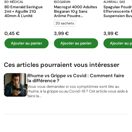
BD MÉDICAL
BIOGARAN
ALMIRALL SAS
BD Emerald Seringue
Macrogol 4000 Adultes
Spagulax Poud
2ml + Aiguille 21G
Biogaran 10 G Sans
Effervescente 
40mm À L'unité
Arôme Poudre...
Suspension Buva
20 sachets
0,45 €
3,99 €
3,99 €
Prix
Prix
Prix
Ajouter au panier
Ajouter au panier
Ajouter au p
Ces articles pourraient vous intéresser
Rhume vs Grippe vs Covid : Comment faire
la différence ?
Vous vous demandez si vos symptômes sont liés au
rhume, à la grippe ou au Covid-19 ? Cet article vous aide à
faire la...