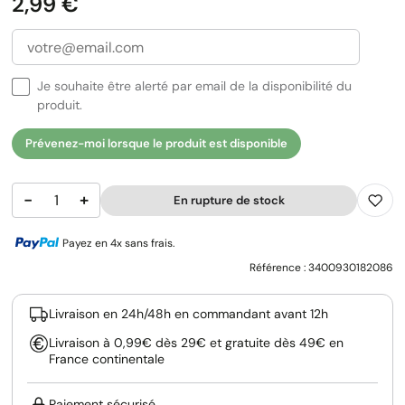
Prix
2,99 €
Je souhaite être alerté par email de la disponibilité du
produit.
Prévenez-moi lorsque le produit est disponible
−
+
En rupture de stock
Payez en 4x sans frais.
Référence :
3400930182086
Livraison en 24h/48h en commandant avant 12h
Livraison à 0,99€ dès 29€ et gratuite dès 49€ en
France continentale
Paiement sécurisé