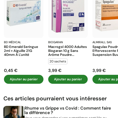
BD MÉDICAL
BIOGARAN
ALMIRALL SAS
BD Emerald Seringue
Macrogol 4000 Adultes
Spagulax Poud
2ml + Aiguille 21G
Biogaran 10 G Sans
Effervescente 
40mm À L'unité
Arôme Poudre...
Suspension Buva
20 sachets
0,45 €
3,99 €
3,99 €
Prix
Prix
Prix
Ajouter au panier
Ajouter au panier
Ajouter au p
Ces articles pourraient vous intéresser
Rhume vs Grippe vs Covid : Comment faire
la différence ?
Vous vous demandez si vos symptômes sont liés au