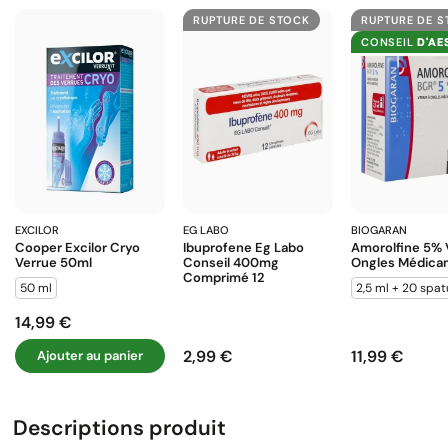
RUPTURE DE STOCK
RUPTURE DE 
CONSEIL
D'AE
EXCILOR
EG LABO
BIOGARAN
Cooper Excilor Cryo
Ibuprofene Eg Labo
Amorolfine 5% 
Verrue 50ml
Conseil 400mg
Ongles Médica
Comprimé 12
50 ml
2,5 ml + 20 spat
14,99 €
Prix
2,99 €
11,99 €
Ajouter au panier
Prix
Prix
Descriptions produit