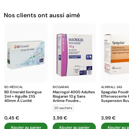
Nos clients ont aussi aimé
BD MÉDICAL
BIOGARAN
ALMIRALL SAS
BD Emerald Seringue
Macrogol 4000 Adultes
Spagulax Poud
2ml + Aiguille 21G
Biogaran 10 G Sans
Effervescente 
40mm À L'unité
Arôme Poudre...
Suspension Buva
20 sachets
0,45 €
3,99 €
3,99 €
Prix
Prix
Prix
Ajouter au panier
Ajouter au panier
Ajouter au p