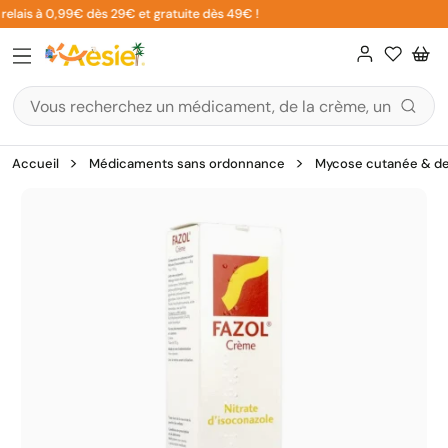
Aller
elais à 0,99€ dès 29€ et gratuite dès 49€ !
au
contenu
Accueil
Médicaments sans ordonnance
Mycose cutanée & de 