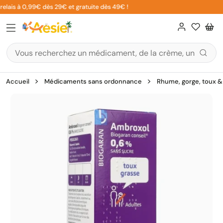
Aller
elais à 0,99€ dès 29€ et gratuite dès 49€ !
au
contenu
Accueil
Médicaments sans ordonnance
Rhume, gorge, toux & 