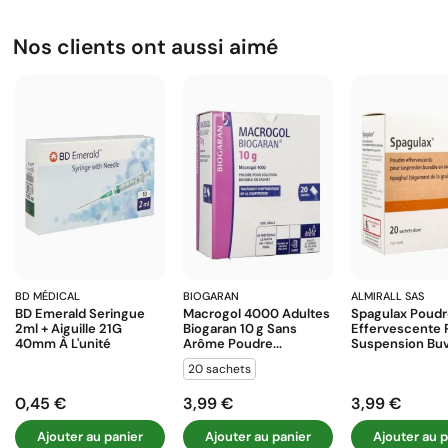
Nos clients ont aussi aimé
BD MÉDICAL
BIOGARAN
ALMIRALL SAS
BD Emerald Seringue
Macrogol 4000 Adultes
Spagulax Poud
2ml + Aiguille 21G
Biogaran 10 G Sans
Effervescente 
40mm À L'unité
Arôme Poudre...
Suspension Buva
20 sachets
0,45 €
3,99 €
3,99 €
Prix
Prix
Prix
Ajouter au panier
Ajouter au panier
Ajouter au p