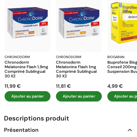
CHRONODORM
CHRONODORM
BIOGARAN
Chronodorm
Chronodorm
Ibuprofene Bio
Melatonine Flash 1,9mg
Melatonine Flash 1mg
Conseil 200mg
Comprimé Sublingual
Comprimé Sublingual
Suspension Buva
30 X2
30 X2
11,99 €
11,81 €
4,99 €
Prix
Prix
Prix
Ajouter au panier
Ajouter au panier
Ajouter au p
Descriptions produit
Présentation