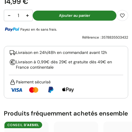
Prix
14,99 €
−
+
Ajouter au panier
Payez en 4x sans frais.
Référence :
3578835503432
Livraison en 24h/48h en commandant avant 12h
Livraison à 0,99€ dès 29€ et gratuite dès 49€ en
France continentale
Paiement sécurisé
Produits fréquemment achetés ensemble
CONSEIL
D'AESIEL