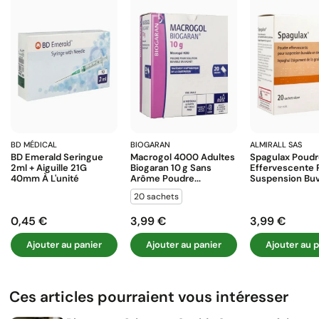
BD MÉDICAL
BIOGARAN
ALMIRALL SAS
BD Emerald Seringue
Macrogol 4000 Adultes
Spagulax Poud
2ml + Aiguille 21G
Biogaran 10 G Sans
Effervescente 
40mm À L'unité
Arôme Poudre...
Suspension Buva
20 sachets
0,45 €
3,99 €
3,99 €
Prix
Prix
Prix
Ajouter au panier
Ajouter au panier
Ajouter au p
Ces articles pourraient vous intéresser