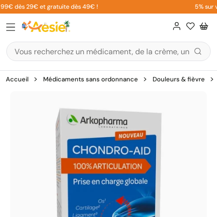
Aller
99€ dès 29€ et gratuite dès 49€ !
5% sur vo
au
contenu
Accueil
Médicaments sans ordonnance
Douleurs & fièvre