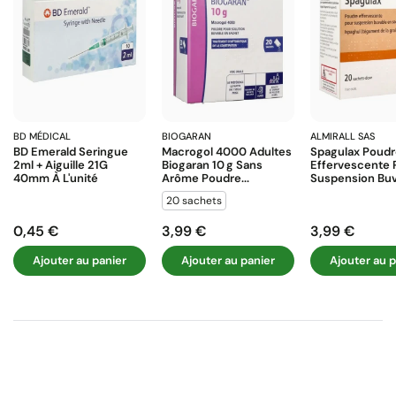
BD MÉDICAL
BIOGARAN
ALMIRALL SAS
BD Emerald Seringue
Macrogol 4000 Adultes
Spagulax Poud
2ml + Aiguille 21G
Biogaran 10 G Sans
Effervescente 
40mm À L'unité
Arôme Poudre...
Suspension Buva
20 sachets
0,45 €
3,99 €
3,99 €
Prix
Prix
Prix
Ajouter au panier
Ajouter au panier
Ajouter au p