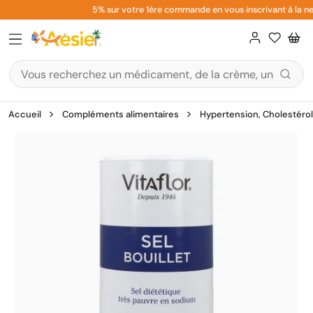
Aller
5% sur votre 1ère commande en vous inscrivant à la new
au
contenu
Accueil
Compléments alimentaires
Hypertension, Cholestérol