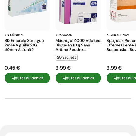
BD MÉDICAL
BIOGARAN
ALMIRALL SAS
BD Emerald Seringue
Macrogol 4000 Adultes
Spagulax Poud
2ml + Aiguille 21G
Biogaran 10 G Sans
Effervescente 
40mm À L'unité
Arôme Poudre...
Suspension Buva
20 sachets
0,45 €
3,99 €
3,99 €
Prix
Prix
Prix
Ajouter au panier
Ajouter au panier
Ajouter au p