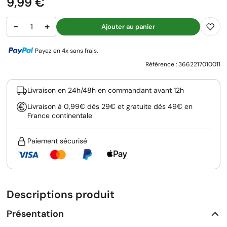
Prix
9,99 €
−
+
Ajouter au panier
Payez en 4x sans frais.
Référence :
3662217010011
Livraison en 24h/48h en commandant avant 12h
Livraison à 0,99€ dès 29€ et gratuite dès 49€ en
France continentale
Paiement sécurisé
Descriptions produit
Présentation