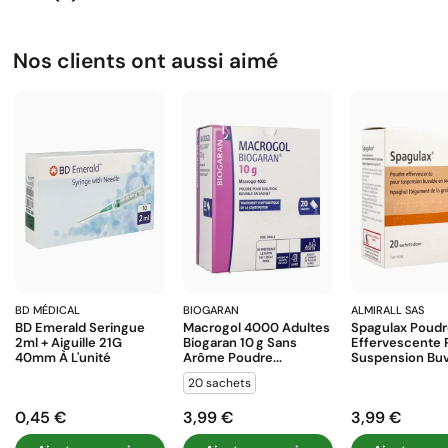
Nos clients ont aussi aimé
BD MÉDICAL
BIOGARAN
ALMIRALL SAS
BD Emerald Seringue
Macrogol 4000 Adultes
Spagulax Poud
2ml + Aiguille 21G
Biogaran 10 G Sans
Effervescente 
40mm À L'unité
Arôme Poudre...
Suspension Buva
20 sachets
0,45 €
3,99 €
3,99 €
Prix
Prix
Prix