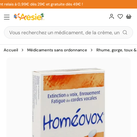
Aller
 relais à 0,99€ dès 29€ et gratuite dès 49€ !
au
contenu
Accueil
Médicaments sans ordonnance
Rhume, gorge, toux & 