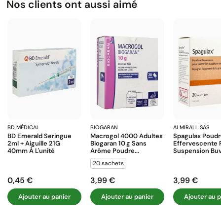
Nos clients ont aussi aimé
BD MÉDICAL
BIOGARAN
ALMIRALL SAS
BD Emerald Seringue
Macrogol 4000 Adultes
Spagulax Poud
2ml + Aiguille 21G
Biogaran 10 G Sans
Effervescente 
40mm À L'unité
Arôme Poudre...
Suspension Buva
20 sachets
0,45 €
3,99 €
3,99 €
Prix
Prix
Prix
Ajouter au panier
Ajouter au panier
Ajouter au p