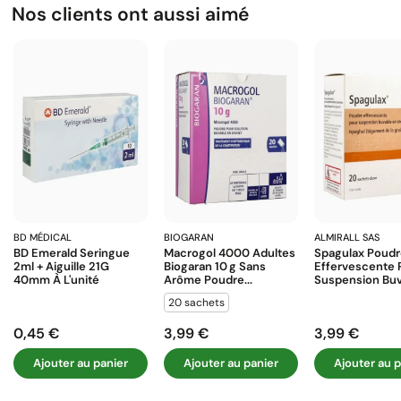
Nos clients ont aussi aimé
BD MÉDICAL
BIOGARAN
ALMIRALL SAS
BD Emerald Seringue
Macrogol 4000 Adultes
Spagulax Poud
2ml + Aiguille 21G
Biogaran 10 G Sans
Effervescente 
40mm À L'unité
Arôme Poudre...
Suspension Buva
20 sachets
0,45 €
3,99 €
3,99 €
Prix
Prix
Prix
Ajouter au panier
Ajouter au panier
Ajouter au p