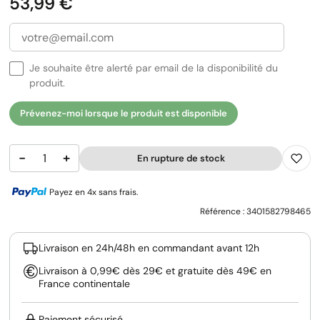
Prix
53,99 €
Je souhaite être alerté par email de la disponibilité du
produit.
Prévenez-moi lorsque le produit est disponible
−
+
En rupture de stock
Payez en 4x sans frais.
Référence :
3401582798465
Livraison en 24h/48h en commandant avant 12h
Livraison à 0,99€ dès 29€ et gratuite dès 49€ en
France continentale
Paiement sécurisé