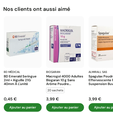
Nos clients ont aussi aimé
BD MÉDICAL
BIOGARAN
ALMIRALL SAS
BD Emerald Seringue
Macrogol 4000 Adultes
Spagulax Poud
2ml + Aiguille 21G
Biogaran 10 G Sans
Effervescente 
40mm À L'unité
Arôme Poudre...
Suspension Buva
20 sachets
0,45 €
3,99 €
3,99 €
Prix
Prix
Prix
Ajouter au panier
Ajouter au panier
Ajouter au p