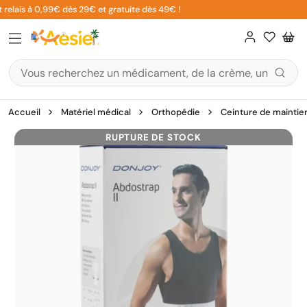
Aller
relais à 0,99€ dès 29€ et gratuite dès 49€ !
au
contenu
Accueil
Matériel médical
Orthopédie
Ceinture de maintie
RUPTURE DE STOCK