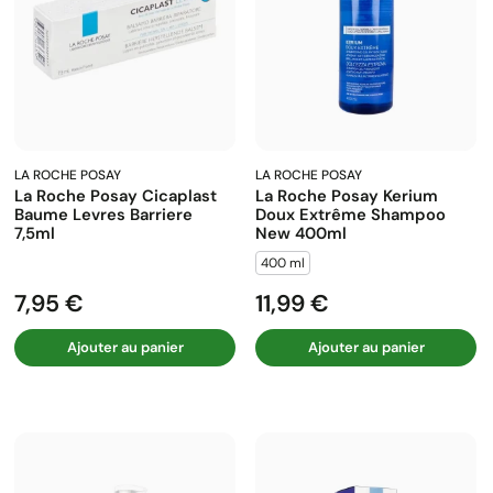
LA ROCHE POSAY
LA ROCHE POSAY
La Roche Posay Cicaplast
La Roche Posay Kerium
Baume Levres Barriere
Doux Extrême Shampoo
7,5ml
New 400ml
400 ml
7,95 €
11,99 €
Prix
Prix
Ajouter au panier
Ajouter au panier