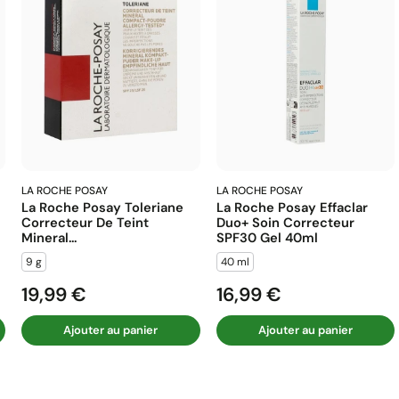
LA ROCHE POSAY
LA ROCHE POSAY
La Roche Posay Toleriane
La Roche Posay Effaclar
Correcteur De Teint
Duo+ Soin Correcteur
Mineral...
SPF30 Gel 40ml
9 g
40 ml
19,99 €
16,99 €
Prix
Prix
Ajouter au panier
Ajouter au panier