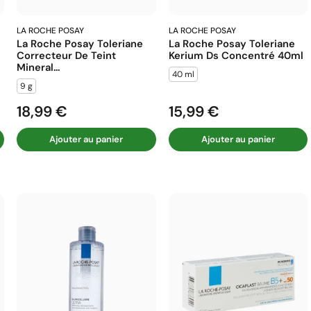
LA ROCHE POSAY
LA ROCHE POSAY
La Roche Posay Toleriane
La Roche Posay Toleriane
Correcteur De Teint
Kerium Ds Concentré 40ml
Mineral...
40 ml
9 g
18,99 €
15,99 €
Prix
Prix
Ajouter au panier
Ajouter au panier