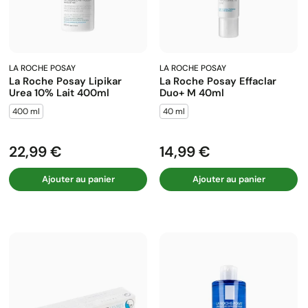
LA ROCHE POSAY
LA ROCHE POSAY
La Roche Posay Lipikar
La Roche Posay Effaclar
Urea 10% Lait 400ml
Duo+ M 40ml
400 ml
40 ml
22,99 €
14,99 €
Prix
Prix
Ajouter au panier
Ajouter au panier