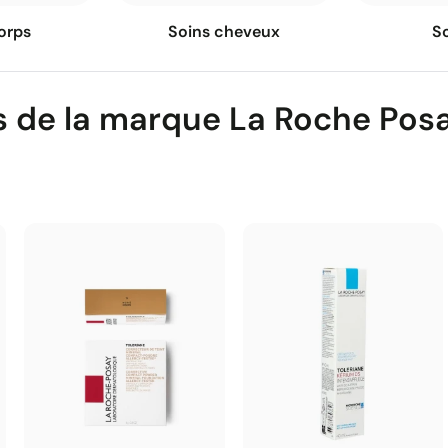
orps
Soins cheveux
So
s de la marque La Roche Pos