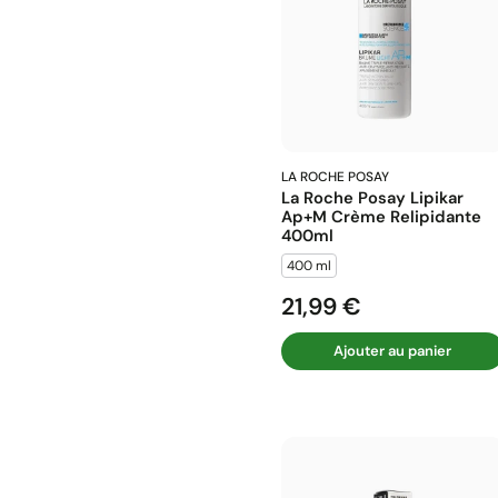
LA ROCHE POSAY
La Roche Posay Lipikar
Ap+m Crème Relipidante
400ml
400 ml
21,99 €
Prix
Ajouter au panier