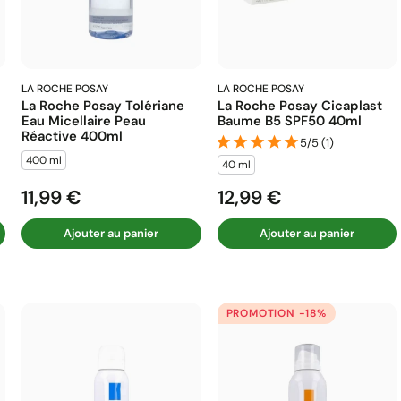
LA ROCHE POSAY
LA ROCHE POSAY
La Roche Posay Tolériane
La Roche Posay Cicaplast
Eau Micellaire Peau
Baume B5 SPF50 40ml
Réactive 400ml
5/5 (1)
400 ml
40 ml
11,99 €
12,99 €
Prix
Prix
Ajouter au panier
Ajouter au panier
PROMOTION -18%