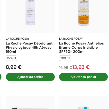
LA ROCHE POSAY
LA ROCHE POSAY
La Roche Posay Déodorant
La Roche Posay Anthelios
Physiologique 48h Aérosol
Brume Corps Invisible
150ml
SPF50+ 200ml
150 ml
200 ml
8,99 €
13,93 €
Prix
Prix de base
Prix
16,99 €
Ajouter au panier
Ajouter au panier