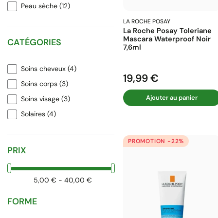
Peau sèche
(12)
LA ROCHE POSAY
La Roche Posay Toleriane
Mascara Waterproof Noir
CATÉGORIES
7,6ml
Soins cheveux
(4)
19,99 €
Prix
Soins corps
(3)
Ajouter au panier
Soins visage
(3)
Solaires
(4)
PROMOTION -22%
PRIX
5,00 € - 40,00 €
FORME