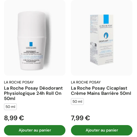
LA ROCHE POSAY
LA ROCHE POSAY
La Roche Posay Déodorant
La Roche Posay Cicaplast
Physiologique 24h Roll On
Crème Mains Barrière 50ml
50ml
50 ml
50 ml
8,99 €
7,99 €
Prix
Prix
Ajouter au panier
Ajouter au panier