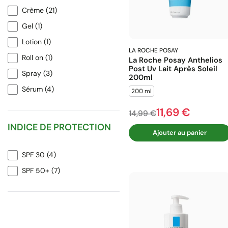
Crème
(21)
Gel
(1)
Lotion
(1)
LA ROCHE POSAY
Roll on
(1)
La Roche Posay Anthelios
Post Uv Lait Après Soleil
Spray
(3)
200ml
Sérum
(4)
200 ml
11,69 €
Prix de base
Prix
14,99 €
INDICE DE PROTECTION
Ajouter au panier
SPF 30
(4)
SPF 50+
(7)