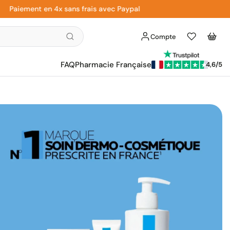
ement en 4x sans frais avec Paypal
Li
Compte
Liste
Panier
d'envies
FAQ
Pharmacie Française
4,6/5