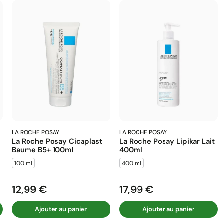
LA ROCHE POSAY
LA ROCHE POSAY
La Roche Posay Cicaplast
La Roche Posay Lipikar Lait
Baume B5+ 100ml
400ml
100 ml
400 ml
12,99 €
17,99 €
Prix
Prix
Ajouter au panier
Ajouter au panier