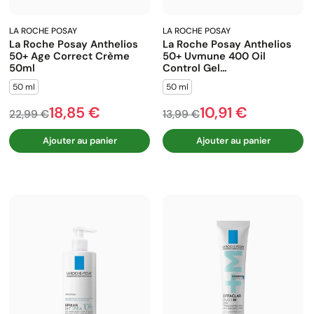
LA ROCHE POSAY
LA ROCHE POSAY
La Roche Posay Anthelios
La Roche Posay Anthelios
50+ Age Correct Crème
50+ Uvmune 400 Oil
50ml
Control Gel...
50 ml
50 ml
18,85 €
10,91 €
Prix de base
Prix
Prix de base
Prix
22,99 €
13,99 €
Ajouter au panier
Ajouter au panier