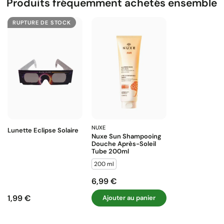
Produits fréquemment achetés ensemble
RUPTURE DE STOCK
NUXE
Lunette Eclipse Solaire
Nuxe Sun Shampooing
Douche Après-Soleil
Tube 200ml
200 ml
6,99 €
Prix
1,99 €
Ajouter au panier
Prix