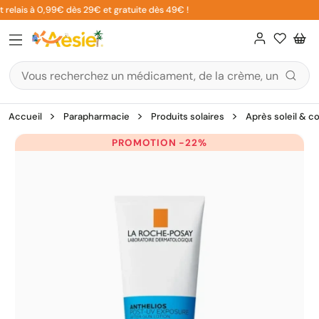
Aller
relais à 0,99€ dès 29€ et gratuite dès 49€ !
au
contenu
Accueil
Parapharmacie
Produits solaires
Après soleil & co
PROMOTION -22%