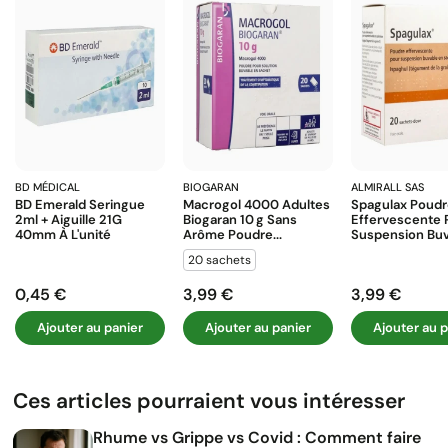
BD MÉDICAL
BIOGARAN
ALMIRALL SAS
BD Emerald Seringue
Macrogol 4000 Adultes
Spagulax Poud
2ml + Aiguille 21G
Biogaran 10 G Sans
Effervescente 
40mm À L'unité
Arôme Poudre...
Suspension Buva
20 sachets
0,45 €
3,99 €
3,99 €
Prix
Prix
Prix
Ajouter au panier
Ajouter au panier
Ajouter au p
Ces articles pourraient vous intéresser
Rhume vs Grippe vs Covid : Comment faire