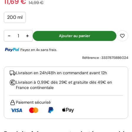
Prix
11,69 €
Prix de base
14,99 €
200 ml
−
+
Ajouter au panier
Payez en 4x sans frais.
Référence :
3337875886024
Livraison en 24h/48h en commandant avant 12h
Livraison à 0,99€ dès 29€ et gratuite dès 49€ en
France continentale
Paiement sécurisé