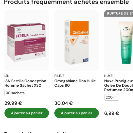
Produits fréquemment achetés ensemble
RUPTURE DE 
ISN
PILEJE
NUXE
ISN Fertilia Conception
Omegabiane Dha Huile
Nuxe Prodigieux
Homme Sachet X30
Caps 80
Gelee De Douc
Parfumee 200
30 sachets
200 ml
29,99 €
30,04 €
Prix
Prix
6,99 €
Ajouter au panier
Ajouter au panier
Prix