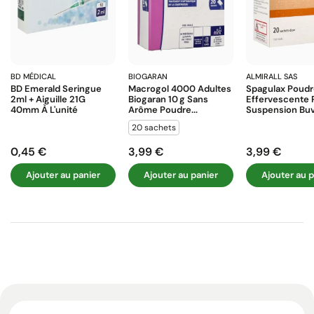
BD MÉDICAL
BIOGARAN
ALMIRALL SAS
BD Emerald Seringue
Macrogol 4000 Adultes
Spagulax Poud
2ml + Aiguille 21G
Biogaran 10 G Sans
Effervescente 
40mm À L'unité
Arôme Poudre...
Suspension Buva
20 sachets
0,45 €
3,99 €
3,99 €
Prix
Prix
Prix
Ajouter au panier
Ajouter au panier
Ajouter au p