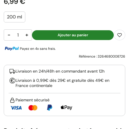
Prix
6,99 €
200 ml
−
+
Ajouter au panier
Payez en 4x sans frais.
Référence :
3264680008726
Livraison en 24h/48h en commandant avant 12h
Livraison à 0,99€ dès 29€ et gratuite dès 49€ en
France continentale
Paiement sécurisé