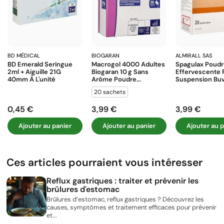
BD MÉDICAL
BIOGARAN
ALMIRALL SAS
BD Emerald Seringue
Macrogol 4000 Adultes
Spagulax Poud
2ml + Aiguille 21G
Biogaran 10 G Sans
Effervescente 
40mm À L'unité
Arôme Poudre...
Suspension Buva
20 sachets
0,45 €
3,99 €
3,99 €
Prix
Prix
Prix
Ajouter au panier
Ajouter au panier
Ajouter au p
Ces articles pourraient vous intéresser
Reflux gastriques : traiter et prévenir les
brûlures d'estomac
Brûlures d’estomac, reflux gastriques ? Découvrez les
causes, symptômes et traitement efficaces pour prévenir
et...