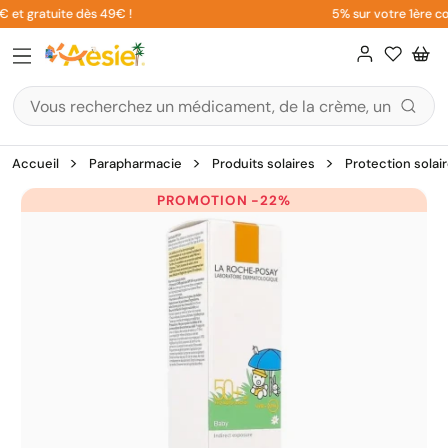
Aller
et gratuite dès 49€ !
5% sur votre 1ère com
au
contenu
Accueil
Parapharmacie
Produits solaires
Protection solai
PROMOTION -22%