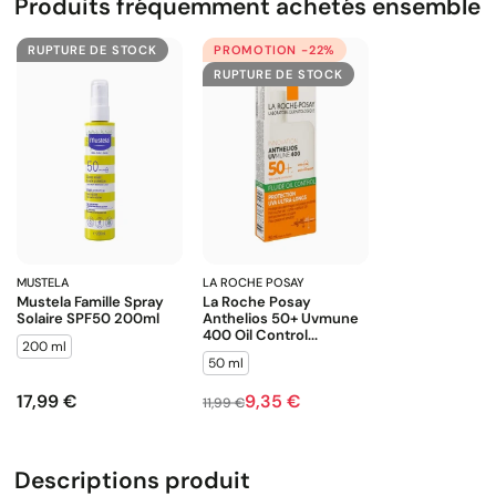
Produits fréquemment achetés ensemble
RUPTURE DE STOCK
PROMOTION -22%
RUPTURE DE STOCK
MUSTELA
LA ROCHE POSAY
Mustela Famille Spray
La Roche Posay
Solaire SPF50 200ml
Anthelios 50+ Uvmune
400 Oil Control...
200 ml
50 ml
17,99 €
9,35 €
Prix
Prix de base
Prix
11,99 €
Descriptions produit