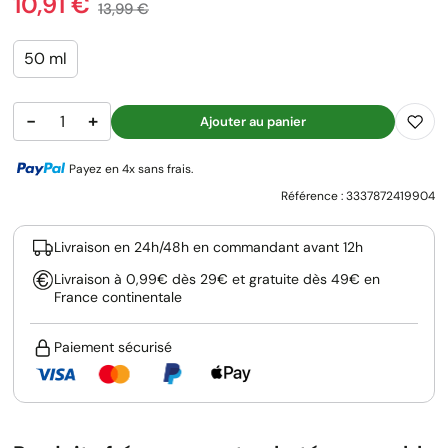
Prix
10,91 €
Prix de base
13,99 €
50 ml
−
+
Ajouter au panier
Payez en 4x sans frais.
Référence :
3337872419904
Livraison en 24h/48h en commandant avant 12h
Livraison à 0,99€ dès 29€ et gratuite dès 49€ en
France continentale
Paiement sécurisé