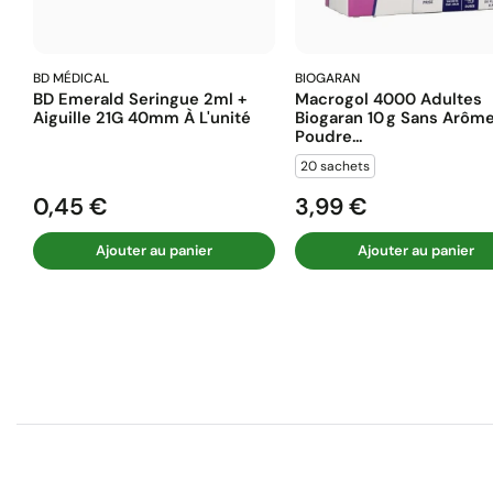
BD MÉDICAL
BIOGARAN
BD Emerald Seringue 2ml +
Macrogol 4000 Adultes
Aiguille 21G 40mm À L'unité
Biogaran 10 G Sans Arôm
Poudre...
20 sachets
0,45 €
3,99 €
Prix
Prix
Ajouter au panier
Ajouter au panier