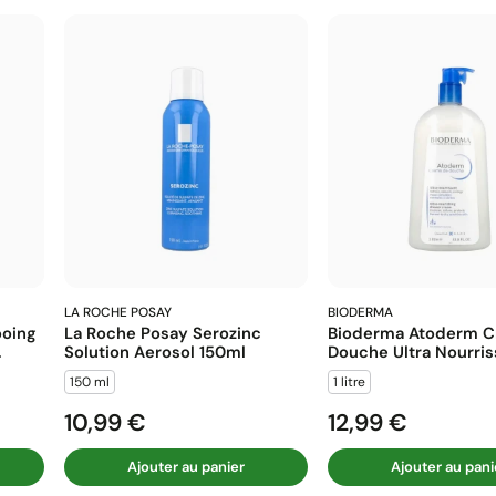
LA ROCHE POSAY
BIODERMA
ooing
La Roche Posay Serozinc
Bioderma Atoderm 
.
Solution Aerosol 150ml
Douche Ultra Nourriss
150 ml
1 litre
10,99 €
12,99 €
Prix
Prix
Ajouter au panier
Ajouter au pani