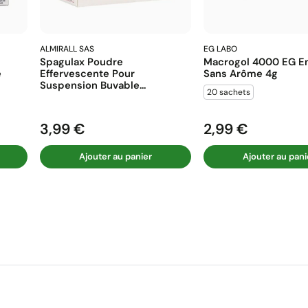
ALMIRALL SAS
EG LABO
Spagulax Poudre
Macrogol 4000 EG En
e
Effervescente Pour
Sans Arôme 4g
Suspension Buvable...
20 sachets
3,99 €
2,99 €
Prix
Prix
Ajouter au panier
Ajouter au pani