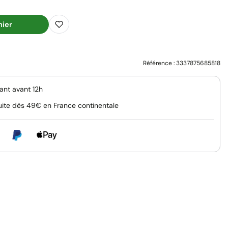
nier
Référence :
3337875685818
nt avant 12h
uite dès 49€ en France continentale