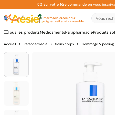
Aller
5% sur votre 1ère commande en vous inscrivant à l
au
contenu
Pharmacie créée pour
soigner, veiller et rassembler
Tous les produits
Médicaments
Parapharmacie
Produits sol
Accueil
Parapharmacie
Soins corps
Gommage & peeling