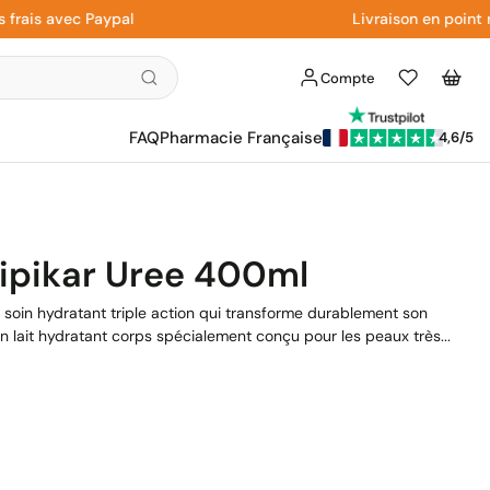
s avec Paypal
Livraison en point relai
Compte
Liste
Panier
d'envies
FAQ
Pharmacie Française
4,6/5
ipikar Uree 400ml
 soin hydratant triple action qui transforme durablement son
n lait hydratant corps spécialement conçu pour les peaux très...