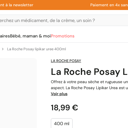
a newsletter
Paiement en 4x sans frai
aires
Bébé, maman & moi
Promotions
La Roche Posay lipikar uree 400ml
LA ROCHE POSAY
La Roche Posay L
Offrez à votre peau sèche et rugueuse un
aspect. La Roche Posay Lipikar Urea est u
Voir plus
Prix
18,99 €
400 ml