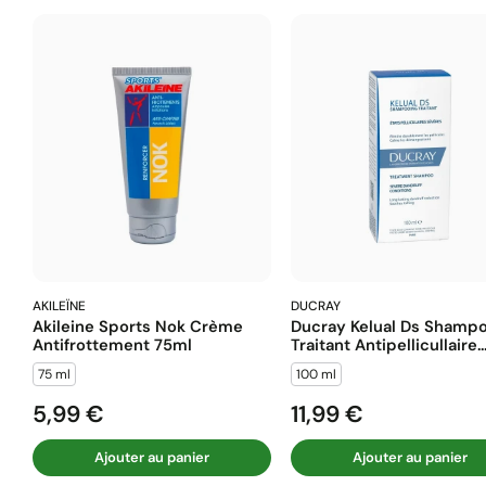
AKILEÏNE
DUCRAY
Akileine Sports Nok Crème
Ducray Kelual Ds Shamp
Antifrottement 75ml
Traitant Antipellicullaire..
75 ml
100 ml
5,99 €
11,99 €
Prix
Prix
Ajouter au panier
Ajouter au panier