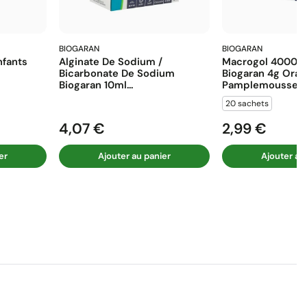
BIOGARAN
BIOGARAN
fants
Alginate De Sodium /
Macrogol 4000 E
Bicarbonate De Sodium
Biogaran 4g Ora
Biogaran 10ml...
Pamplemousse...
20 sachets
4,07 €
2,99 €
Prix
Prix
er
Ajouter au panier
Ajouter au