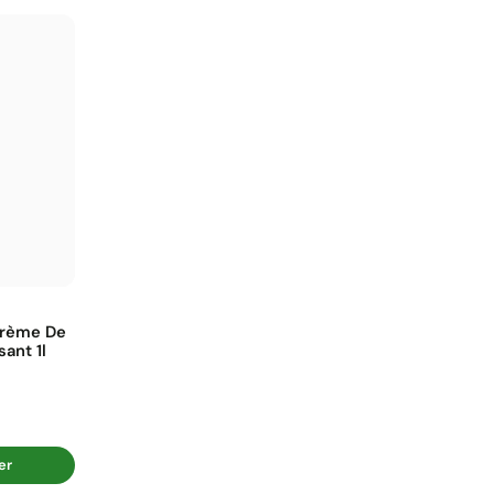
Crème De
ant 1l
er