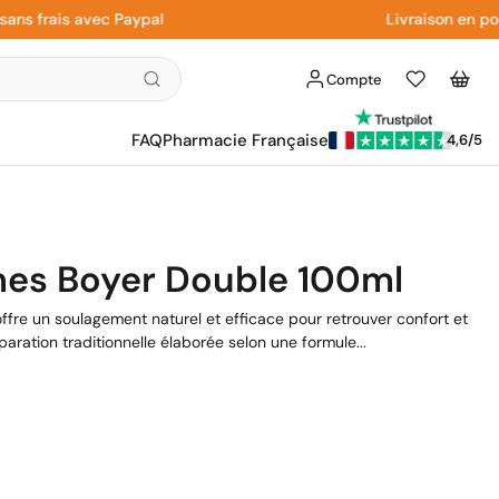
frais avec Paypal
Livraison en point 
Compte
Liste
Panier
d'envies
FAQ
Pharmacie Française
4,6/5
mes Boyer Double 100ml
fre un soulagement naturel et efficace pour retrouver confort et
paration traditionnelle élaborée selon une formule...