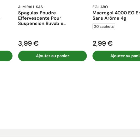
ALMIRALL SAS
EG LABO
Spagulax Poudre
Macrogol 4000 EG En
e
Effervescente Pour
Sans Arôme 4g
Suspension Buvable...
20 sachets
3,99 €
2,99 €
Prix
Prix
Ajouter au panier
Ajouter au pani