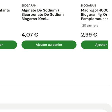
BIOGARAN
BIOGARAN
fants
Alginate De Sodium /
Macrogol 4000 E
Bicarbonate De Sodium
Biogaran 4g Ora
Biogaran 10ml...
Pamplemousse...
20 sachets
4,07 €
2,99 €
Prix
Prix
er
Ajouter au panier
Ajouter au