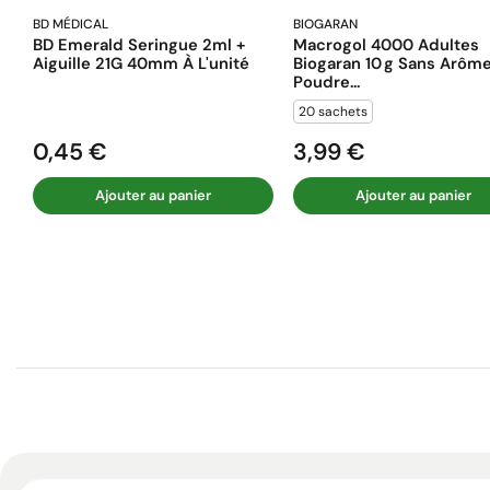
BD MÉDICAL
BIOGARAN
BD Emerald Seringue 2ml +
Macrogol 4000 Adultes
Aiguille 21G 40mm À L'unité
Biogaran 10 G Sans Arôm
Poudre...
20 sachets
0,45 €
3,99 €
Prix
Prix
Ajouter au panier
Ajouter au panier