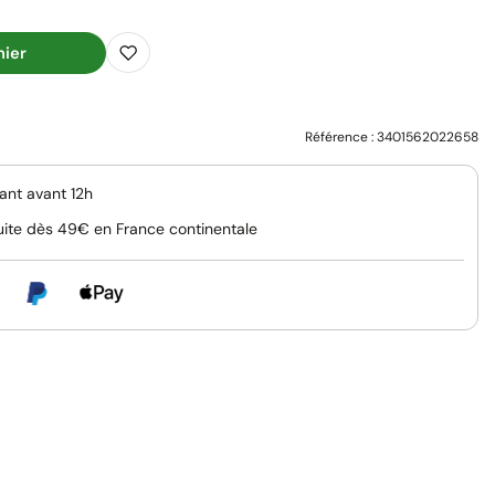
nier
Référence :
3401562022658
nt avant 12h
uite dès 49€ en France continentale