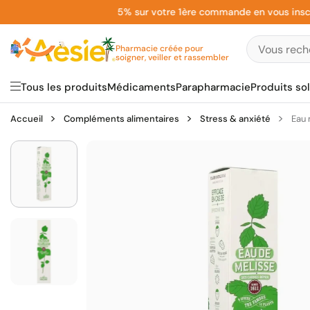
Aller
5% sur votre 1ère commande en vous inscrivan
au
contenu
Pharmacie créée pour
soigner, veiller et rassembler
Tous les produits
Médicaments
Parapharmacie
Produits sol
Accueil
Compléments alimentaires
Stress & anxiété
Eau 