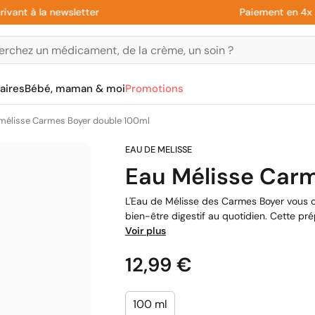
t à la newsletter
Paiement en 4x sans 
aires
Bébé, maman & moi
Promotions
mélisse Carmes Boyer double 100ml
Eau Mélisse Car
L'Eau de Mélisse des Carmes Boyer vous of
bien-être digestif au quotidien. Cette pré
Voir plus
Prix
12,99 €
100 ml