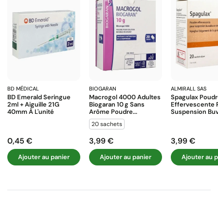
BD MÉDICAL
BIOGARAN
ALMIRALL SAS
BD Emerald Seringue
Macrogol 4000 Adultes
Spagulax Poud
2ml + Aiguille 21G
Biogaran 10 G Sans
Effervescente 
40mm À L'unité
Arôme Poudre...
Suspension Buva
20 sachets
0,45 €
3,99 €
3,99 €
Prix
Prix
Prix
Ajouter au panier
Ajouter au panier
Ajouter au p