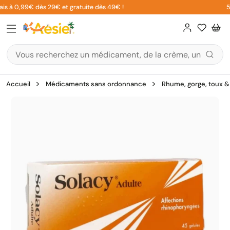
Aller
is à 0,99€ dès 29€ et gratuite dès 49€ !
5%
au
contenu
Accueil
Médicaments sans ordonnance
Rhume, gorge, toux & 