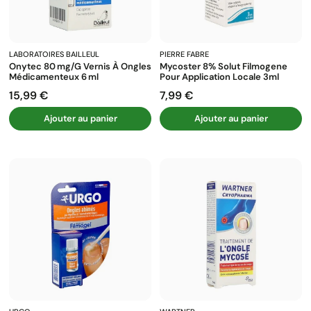
LABORATOIRES BAILLEUL
PIERRE FABRE
Onytec 80 Mg/g Vernis À Ongles
Mycoster 8% Solut Filmogene
Médicamenteux 6 Ml
Pour Application Locale 3ml
15,99 €
7,99 €
Prix
Prix
Ajouter au panier
Ajouter au panier