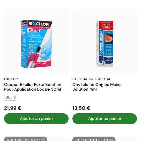
EXCILOR
LABORATOIRES ASEPTA
Cooper Excilor Forte Solution
Onykoleine Ongles Mains
Pour Application Locale 30ml
Solution 4ml
30 ml
21,99 €
13,50 €
Prix
Prix
Ajouter au panier
Ajouter au panier
RUPTURE DE STOCK
RUPTURE DE STOCK