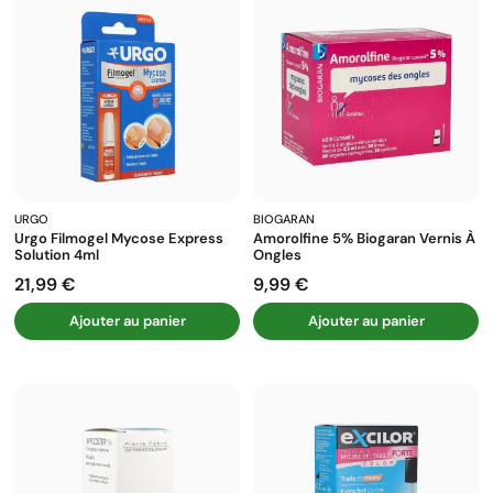
URGO
BIOGARAN
Urgo Filmogel Mycose Express
Amorolfine 5% Biogaran Vernis À
Solution 4ml
Ongles
21,99 €
9,99 €
Prix
Prix
Ajouter au panier
Ajouter au panier