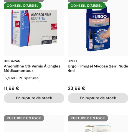
CONSEIL
D'AESIEL
CONSEIL
D'AESIEL
BIOGARAN
URGO
Amorolfine 5% Vernis À Ongles
Urgo Filmogel Mycose 2en1 Nude
Médicamenteux
4ml
2,5 ml + 20 spatules
11,99 €
23,99 €
Prix
Prix
En rupture de stock
En rupture de stock
RUPTURE DE STOCK
RUPTURE DE STOCK