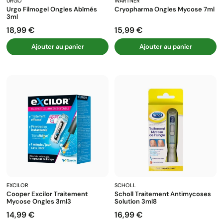
URGO
WARTNER
Urgo Filmogel Ongles Abîmés
Cryopharma Ongles Mycose 7ml
3ml
18,99 €
15,99 €
Prix
Prix
Ajouter au panier
Ajouter au panier
EXCILOR
SCHOLL
Cooper Excilor Traitement
Scholl Traitement Antimycoses
Mycose Ongles 3ml3
Solution 3ml8
14,99 €
16,99 €
Prix
Prix