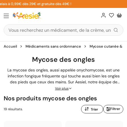
Aller
is à 0,99€ dès 29€ et gratuite dès 49€ !
5% 
au
contenu
Accueil
Médicaments sans ordonnance
Mycose cutanée & de 
Mycose des ongles
La mycose des ongles, aussi appelée onychomycose, est une
infection fongique fréquente qui touche aussi bien les ongles
des pieds que ceux des mains. Sur Aesiel, notre équipe de
pharmaciens vous aide à choisir le traitement mycose pharmacie
Voir plus
le mieux adapté, avec des produits antifongiques disponibles
Nos produits mycose des ongles
sans ordonnance.
Trier
Filtrer
19 résultats.
par
: