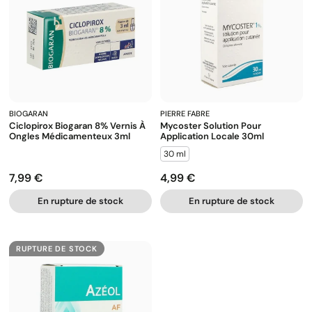
BIOGARAN
PIERRE FABRE
Ciclopirox Biogaran 8% Vernis À
Mycoster Solution Pour
Ongles Médicamenteux 3ml
Application Locale 30ml
30 ml
7,99 €
4,99 €
Prix
Prix
En rupture de stock
En rupture de stock
RUPTURE DE STOCK