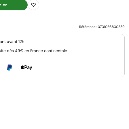
nier
Référence :
3701056800589
nt avant 12h
uite dès 49€ en France continentale