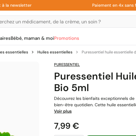
newsletter
Paiement en 4x sans frais 
aires
Bébé, maman & moi
Promotions
les essentielles
Huiles essentielles
Puressentiel huile essentielle 
PURESSENTIEL
Puressentiel Huil
Bio 5ml
Découvrez les bienfaits exceptionnels de l
bien-être quotidien. Cette huile essentielle
Voir plus
Prix
7,99 €