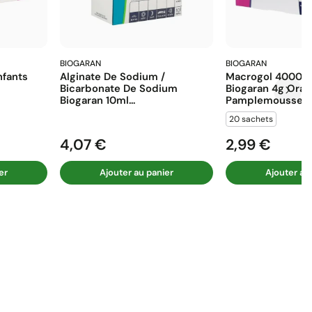
BIOGARAN
BIOGARAN
fants
Alginate De Sodium /
Macrogol 4000 E
Bicarbonate De Sodium
Biogaran 4g Ora
Biogaran 10ml...
Pamplemousse...
20 sachets
4,07 €
2,99 €
Prix
Prix
er
Ajouter au panier
Ajouter au