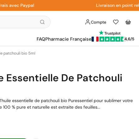
avec Paypal
Livraison en point relais 
Compte
Liste
Panier
d'envies
FAQ
Pharmacie Française
4,6/5
de patchouli bio 5ml
e Essentielle De Patchouli
’huile essentielle de patchouli bio Puressentiel pour sublimer votre
 100 % pure et naturelle est extraite des feuilles...