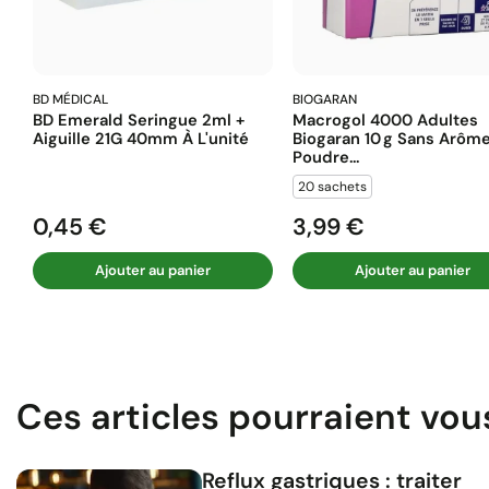
BD MÉDICAL
BIOGARAN
BD Emerald Seringue 2ml +
Macrogol 4000 Adultes
Aiguille 21G 40mm À L'unité
Biogaran 10 G Sans Arôm
Poudre...
20 sachets
0,45 €
3,99 €
Prix
Prix
Ajouter au panier
Ajouter au panier
Ces articles pourraient vou
Reflux gastriques : traiter