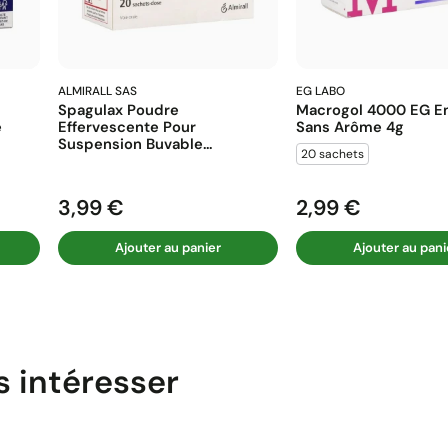
ALMIRALL SAS
EG LABO
Spagulax Poudre
Macrogol 4000 EG En
e
Effervescente Pour
Sans Arôme 4g
Suspension Buvable...
20 sachets
3,99 €
2,99 €
Prix
Prix
Ajouter au panier
Ajouter au pani
s intéresser