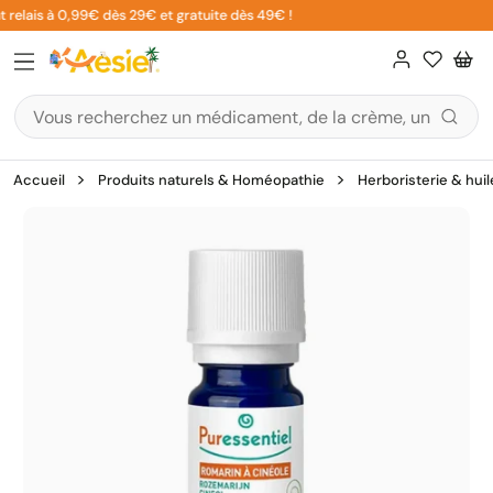
Aller
 relais à 0,99€ dès 29€ et gratuite dès 49€ !
au
contenu
Accueil
Produits naturels & Homéopathie
Herboristerie & huil