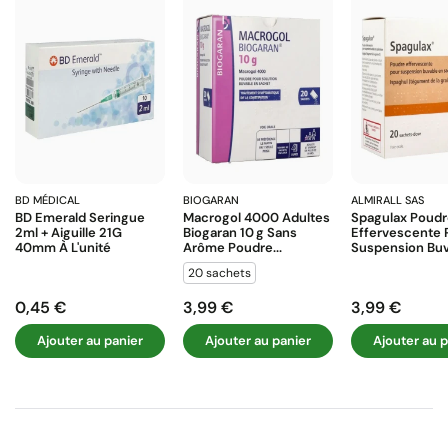
BD MÉDICAL
BIOGARAN
ALMIRALL SAS
BD Emerald Seringue
Macrogol 4000 Adultes
Spagulax Poud
2ml + Aiguille 21G
Biogaran 10 G Sans
Effervescente 
40mm À L'unité
Arôme Poudre...
Suspension Buva
20 sachets
0,45 €
3,99 €
3,99 €
Prix
Prix
Prix
Ajouter au panier
Ajouter au panier
Ajouter au p